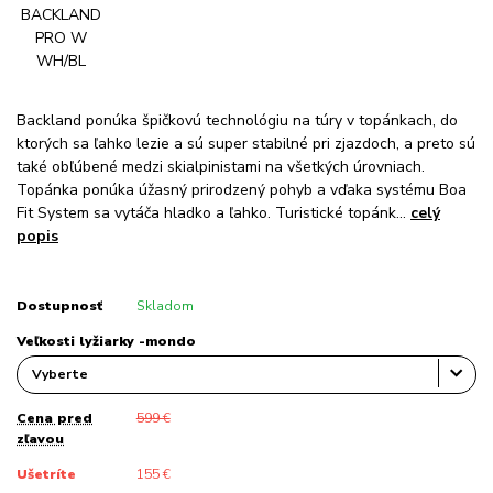
Backland ponúka špičkovú technológiu na túry v topánkach, do
ktorých sa ľahko lezie a sú super stabilné pri zjazdoch, a preto sú
také obľúbené medzi skialpinistami na všetkých úrovniach.
Topánka ponúka úžasný prirodzený pohyb a vďaka systému Boa
Fit System sa vytáča hladko a ľahko. Turistické topánk...
celý
popis
Dostupnosť
Skladom
Veľkosti lyžiarky -mondo
Cena pred
599 €
zľavou
Ušetríte
155 €