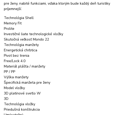
pre ženy, nabité funkciami, vďaka ktorým bude každý deň turistiky
príjemnejší.
Technológia Shell
Memory Fit
Prolite
Investičné liate technologické vložky
Skutočná veľkosť Mondo 22
Technológia manžety
Energetická chrbtica
Pivot bez trenia
Free/Lock 4.0
Materiál plášťa / manžety
PP / PP
Výška manžety
Špecifická manžeta pre ženy
Model vložky
3D platinové svetlo W
3D
Technológia vložky
Priedušná konštrukcia
Umývateľný