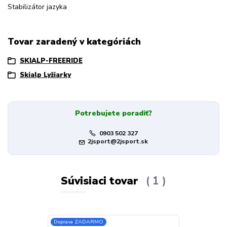
Stabilizátor jazyka
Tovar zaradený v kategóriách
SKIALP-FREERIDE
Skialp Lyžiarky
Potrebujete poradiť?
0903 502 327
2jsport@2jsport.sk
Súvisiaci tovar
1
Doprava ZADARMO