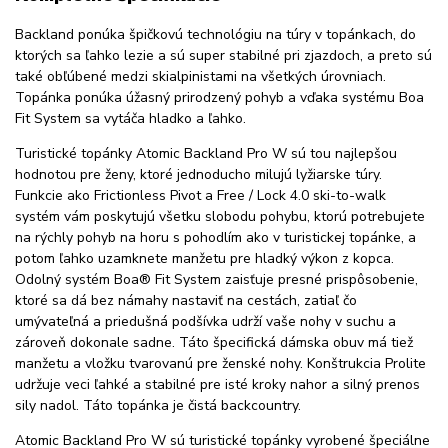
Backland ponúka špičkovú technológiu na túry v topánkach, do
ktorých sa ľahko lezie a sú super stabilné pri zjazdoch, a preto sú
také obľúbené medzi skialpinistami na všetkých úrovniach.
Topánka ponúka úžasný prirodzený pohyb a vďaka systému Boa
Fit System sa vytáča hladko a ľahko.
Turistické topánky Atomic Backland Pro W sú tou najlepšou
hodnotou pre ženy, ktoré jednoducho milujú lyžiarske túry.
Funkcie ako Frictionless Pivot a Free / Lock 4.0 ski-to-walk
systém vám poskytujú všetku slobodu pohybu, ktorú potrebujete
na rýchly pohyb na horu s pohodlím ako v turistickej topánke, a
potom ľahko uzamknete manžetu pre hladký výkon z kopca.
Odolný systém Boa® Fit System zaisťuje presné prispôsobenie,
ktoré sa dá bez námahy nastaviť na cestách, zatiaľ čo
umývateľná a priedušná podšívka udrží vaše nohy v suchu a
zároveň dokonale sadne. Táto špecifická dámska obuv má tiež
manžetu a vložku tvarovanú pre ženské nohy. Konštrukcia Prolite
udržuje veci ľahké a stabilné pre isté kroky nahor a silný prenos
sily nadol. Táto topánka je čistá backcountry.
Atomic Backland Pro W sú turistické topánky vyrobené špeciálne