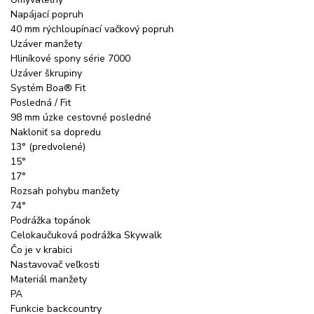
Napájací popruh
40 mm rýchloupínací vačkový popruh
Uzáver manžety
Hliníkové spony série 7000
Uzáver škrupiny
Systém Boa® Fit
Posledná / Fit
98 mm úzke cestovné posledné
Nakloniť sa dopredu
13° (predvolené)
15°
17°
Rozsah pohybu manžety
74°
Podrážka topánok
Celokaučuková podrážka Skywalk
Čo je v krabici
Nastavovač veľkosti
Materiál manžety
PA
Funkcie backcountry