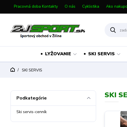
Pracovná doba Kontakty
O nás
Cyklistika
Ako nakupo
LYŽOVANIE
SKI SERVIS
SKI SERVIS
SKI S
Podkategórie
Ski servis-cenník