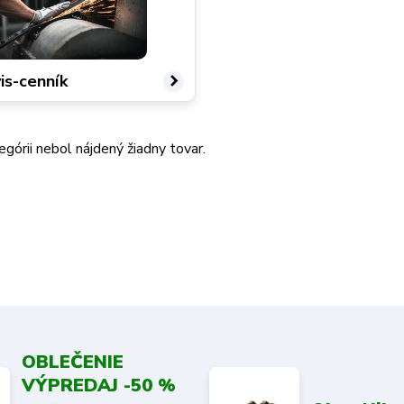
vis-cenník
egórii nebol nájdený žiadny tovar.
OBLEČENIE
VÝPREDAJ -50 %