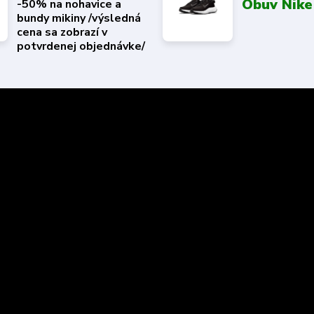
Obuv Nike
-50% na nohavice a
bundy mikiny /výsledná
cena sa zobrazí v
potvrdenej objednávke/