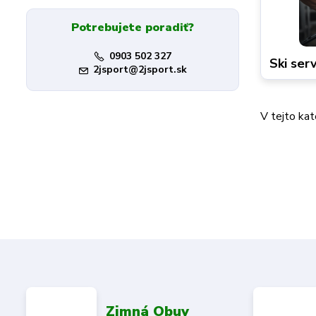
Potrebujete poradiť?
0903 502 327
Ski ser
2jsport@2jsport.sk
V tejto kat
Zimná Obuv