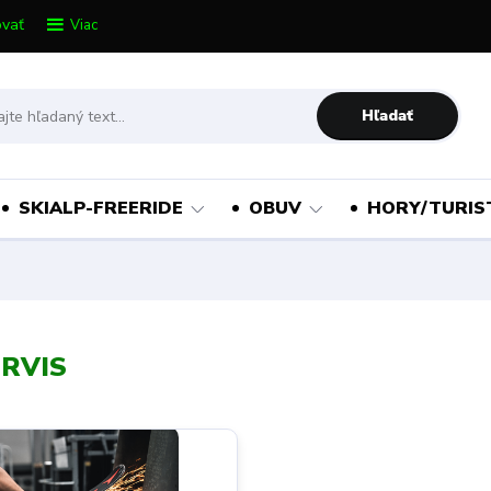
vať
Viac
Hľadať
SKIALP-FREERIDE
OBUV
HORY/TURIS
ERVIS