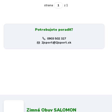
strana
z 1
Potrebujete poradiť?
0903 502 327
2jsport@2jsport.sk
Zimná Obuv SALOMON