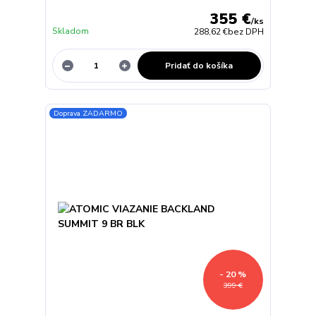
355 €
/
ks
Skladom
288,62 €
bez DPH
Pridať do košíka
Doprava ZADARMO
- 20 %
399 €