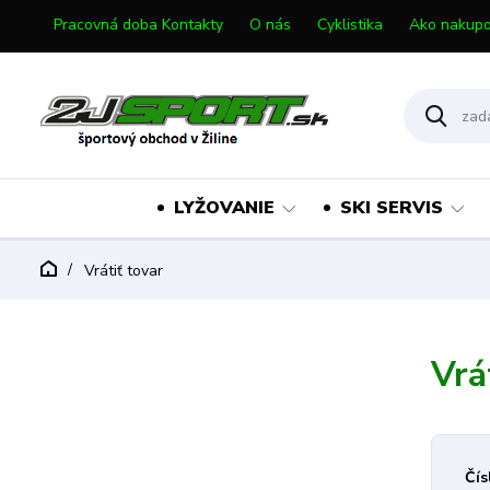
Pracovná doba Kontakty
O nás
Cyklistika
Ako nakupo
LYŽOVANIE
SKI SERVIS
Vrátiť tovar
Vrá
Čís