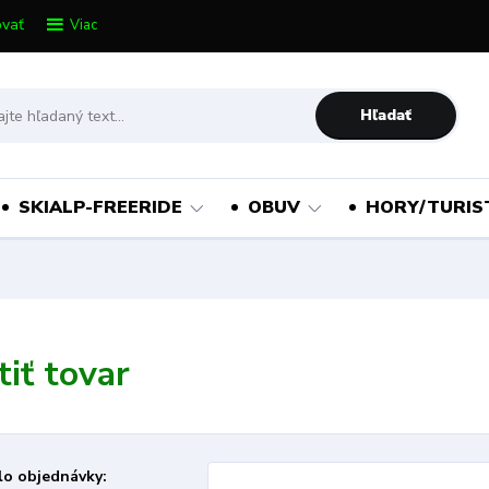
vať
Viac
Hľadať
SKIALP-FREERIDE
OBUV
HORY/TURIS
tiť tovar
lo objednávky: