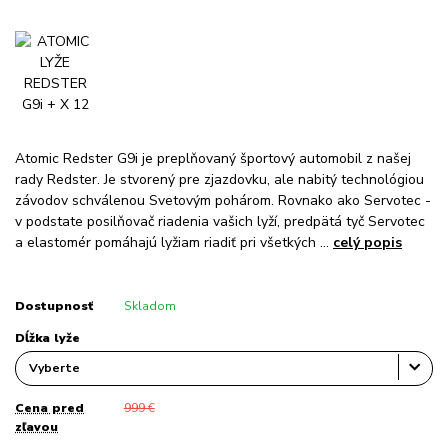
Atomic Redster G9i je preplňovaný športový automobil z našej
rady Redster. Je stvorený pre zjazdovku, ale nabitý technológiou
závodov schválenou Svetovým pohárom. Rovnako ako Servotec -
v podstate posilňovač riadenia vašich lyží, predpätá tyč Servotec
a elastomér pomáhajú lyžiam riadiť pri všetkých ...
celý popis
Dostupnosť
Skladom
Dĺžka lyže
Cena pred
999 €
zľavou