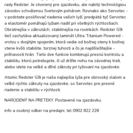
rady Redster. Je stvorený pre zjazdovku, ale nabitý technológiou
závodov schválenou Svetovým pohárom. Rovnako ako Servotec -
v podstate posilňovač riadenia vašich lyží, predpätá tyč Servotec
a elastomér pomáhajú lyžiam riadiť pri všetkých rýchlostiach.
Obratnejšia v zákrutách, stabilnejšia na rovinkách. Redster G9i
tiež zachytáva aktualizovaný laminát Ultra Titanium Powered -
vrstvu s dvojitým spojením, ktorá vedie od bočnej steny k bočnej
stene kvôli stabilite, torznej tuhosti a čo je najdôležitejšie -
priľnavosti hrán. Tieto dve funkcie kombinujú presnú kontrolu a
stabilitu, ktorú potrebujete, či už držíte nohu na závodnej trati,
alebo idete na veľké a dlhé zákruty pri lyžovaní na zjazdovke.
Atomic Redster G9i je naša najlepšia lyža pre obrovský slalom a
veľké rýchle zákruty na zjazdovke, so Servotec pre presné
riadenie a stabilitu v rýchlosti.
NARODENÝ NA PRETEKY. Postavené na zjazdovku.
info a osobný odber na predajni, tel 0902 822 228