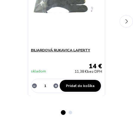
BILIARDOVÁ RUKAVICA LAPERTY
BILIARD TÁG
120 CM
14 €
skladom
Skladom
11,38 €
bez DPH
Pridať do košíka