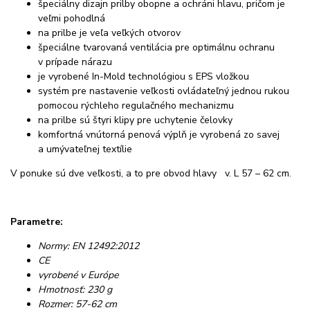
špeciálny dizajn prilby obopne a ochráni hlavu, pričom je
veľmi pohodlná
na prilbe je veľa veľkých otvorov
špeciálne tvarovaná ventilácia pre optimálnu ochranu
v prípade nárazu
je vyrobené In-Mold technológiou s EPS vložkou
systém pre nastavenie veľkosti ovládateľný jednou rukou
pomocou rýchleho regulačného mechanizmu
na prilbe sú štyri klipy pre uchytenie čelovky
komfortná vnútorná penová výplň je vyrobená zo savej
a umývateľnej textílie
V ponuke sú dve veľkosti, a to pre obvod hlavy v. L 57 – 62 cm.
Parametre:
Normy: EN 12492:2012
CE
vyrobené v Európe
Hmotnosť: 230 g
Rozmer: 57-62 cm