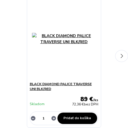
BLACK DIAMOND PALICE TRAVERSE
FIND ME TIE
UNI BLK/RED
89 €
/
ks
Skladom
Skladom
72,36 €
bez DPH
Pridať do košíka