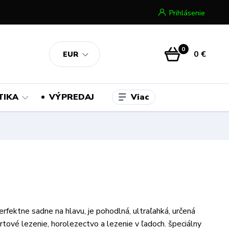
Prihlásenie
0
0 €
EUR
Viac
TIKA
VÝPREDAJ
erfektne sadne na hlavu, je pohodlná, ultraľahká, určená
rtové lezenie, horolezectvo a lezenie v ľadoch. špeciálny