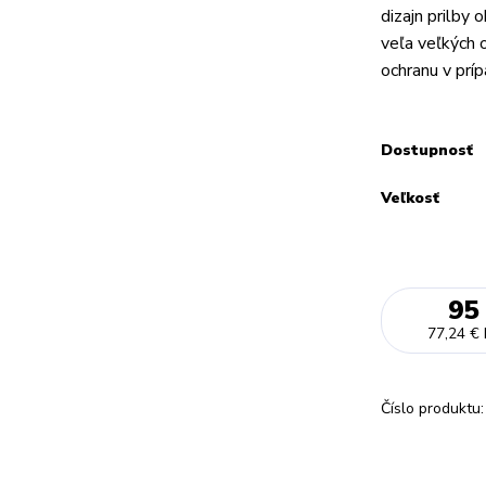
dizajn prilby 
veľa veľkých 
ochranu v prípa
Dostupnosť
Veľkosť
95
77,24 €
Číslo produktu: