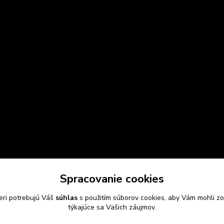
Spracovanie cookies
eri potrebujú Váš
súhlas
s použitím súborov cookies, aby Vám mohli zo
týkajúce sa Vašich záujmov.