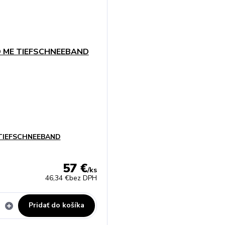
 TIEFSCHNEEBAND
57 €
/
ks
46,34 €
bez DPH
Pridať do košíka