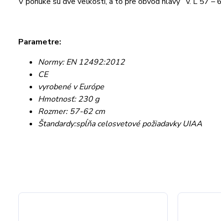
V ponuke sú dve veľkosti, a to pre obvod hlavy v. L 57 – 
Parametre:
Normy: EN 12492:2012
CE
vyrobené v Európe
Hmotnosť: 230 g
Rozmer: 57-62 cm
Štandardy:spĺňa celosvetové požiadavky UIAA