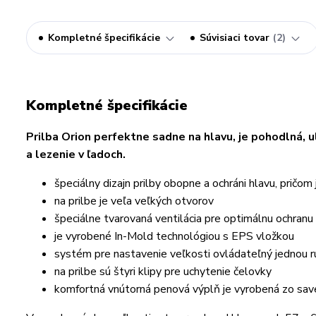
Kompletné špecifikácie
Súvisiaci tovar
2
Kompletné špecifikácie
Prilba Orion perfektne sadne na hlavu, je pohodlná, 
a lezenie v ľadoch.
špeciálny dizajn prilby obopne a ochráni hlavu, pričom
na prilbe je veľa veľkých otvorov
špeciálne tvarovaná ventilácia pre optimálnu ochranu
je vyrobené In-Mold technológiou s EPS vložkou
systém pre nastavenie veľkosti ovládateľný jednou
na prilbe sú štyri klipy pre uchytenie čelovky
komfortná vnútorná penová výplň je vyrobená zo save