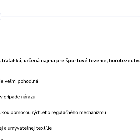
ultraľahká, určená najmä pre športové lezenie, horolezectv
 je veľmi pohodlná
 v prípade nárazu
 rukou pomocou rýchleho regulačného mechanizmu
j a umývateľnej textílie