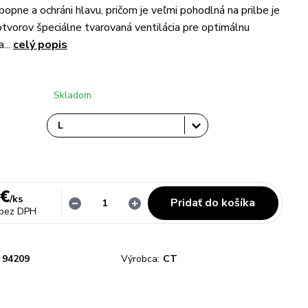
obopne a ochráni hlavu, pričom je veľmi pohodlná na prilbe je
otvorov špeciálne tvarovaná ventilácia pre optimálnu
...
celý popis
Skladom
 €
/
ks
Pridať do košíka
bez DPH
94209
Výrobca:
CT