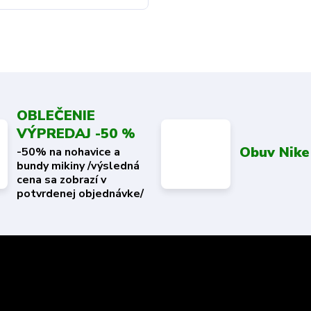
OBLEČENIE
VÝPREDAJ -50 %
Obuv Nike
-50% na nohavice a
bundy mikiny /výsledná
cena sa zobrazí v
potvrdenej objednávke/