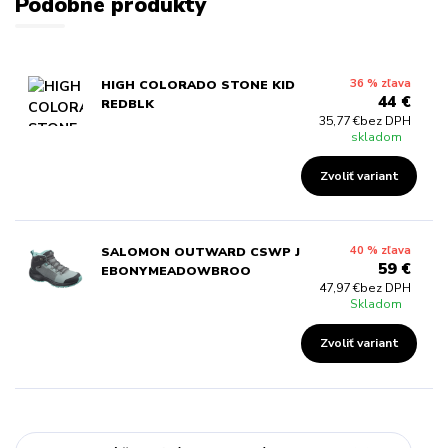
Podobné produkty
36 % zľava
HIGH COLORADO STONE KID
44 €
REDBLK
35,77 €
bez DPH
skladom
Zvoliť variant
40 % zľava
SALOMON OUTWARD CSWP J
59 €
EBONYMEADOWBROO
47,97 €
bez DPH
Skladom
Zvoliť variant