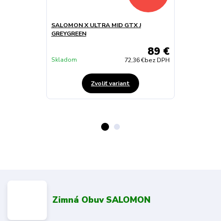
SALOMON X ULTRA MID GTX J
SALOMON X U
GREYGREEN
YELLOWGRE
89 €
Skladom
Skladom
72,36 €
bez DPH
Zvoliť variant
Zimná Obuv SALOMON