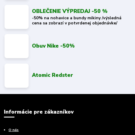
OBLEČENIE VÝPREDAJ -50 %
-50% na nohavice a bundy mikiny /výsledná
cena sa zobrazí v potvrdenej objednávke/
Obuv Nike -50%
Atomic Redster
Informácie pre zákazníkov
O nás