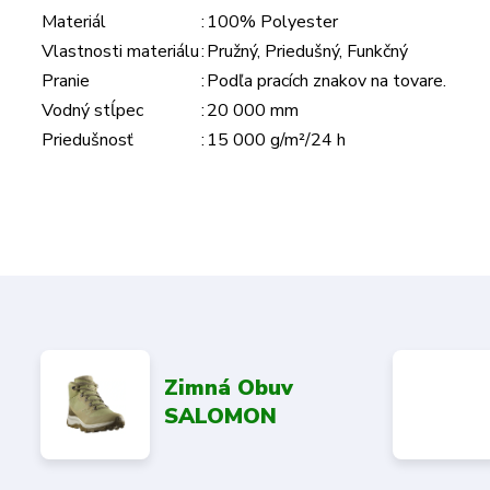
Materiál
:
100% Polyester
Vlastnosti materiálu
:
Pružný, Priedušný, Funkčný
Pranie
:
Podľa pracích znakov na tovare.
Vodný stĺpec
:
20 000 mm
Priedušnosť
:
15 000 g/m²/24 h
Zimná Obuv
SALOMON