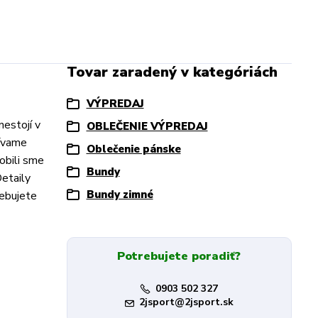
Tovar zaradený v kategóriách
VÝPREDAJ
nestojí v
OBLEČENIE VÝPREDAJ
žívame
Oblečenie pánske
obili sme
Bundy
Detaily
Bundy zimné
rebujete
Potrebujete poradiť?
0903 502 327
2jsport@2jsport.sk