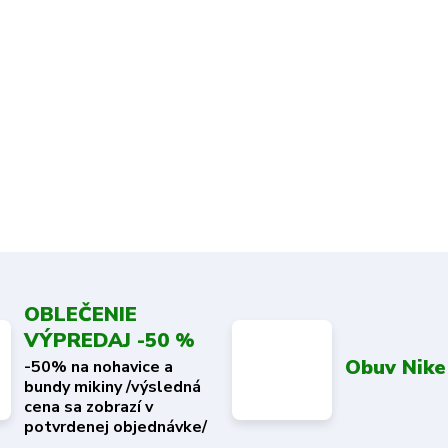
OBLEČENIE
VÝPREDAJ -50 %
Obuv Nike
-50% na nohavice a
bundy mikiny /výsledná
cena sa zobrazí v
potvrdenej objednávke/