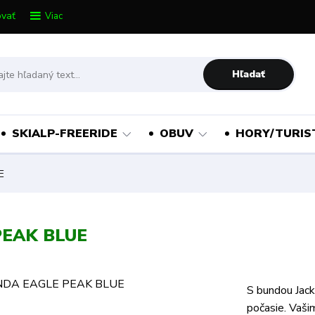
vať
Viac
Hľadať
SKIALP-FREERIDE
OBUV
HORY/TURIS
E
PEAK BLUE
S bundou Jack
počasie. Vašim