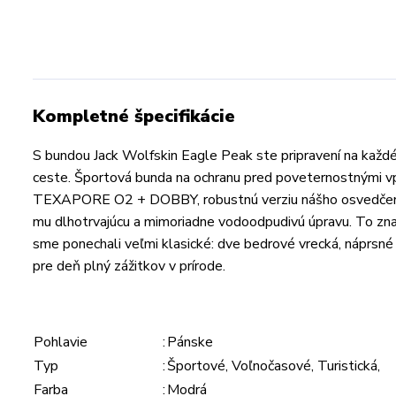
Kompletné špecifikácie
S bundou Jack Wolfskin Eagle Peak ste pripravení na každé 
ceste. Športová bunda na ochranu pred poveternostnými v
TEXAPORE O2 + DOBBY, robustnú verziu nášho osvedčenéh
mu dlhotrvajúcu a mimoriadne vodoodpudivú úpravu. To znam
sme ponechali veľmi klasické: dve bedrové vrecká, náprsné
pre deň plný zážitkov v prírode.
Pohlavie
:
Pánske
Typ
:
Športové, Voľnočasové, Turistická,
Farba
:
Modrá