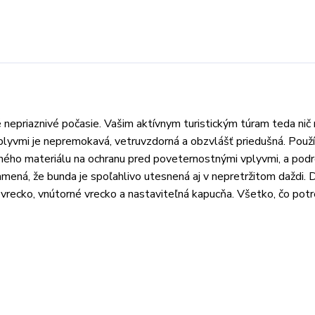
nepriaznivé počasie. Vašim aktívnym turistickým túram teda nič 
plyvmi je nepremokavá, vetruvzdorná a obzvlášť priedušná. Pou
o materiálu na ochranu pred poveternostnými vplyvmi, a podr
ená, že bunda je spoľahlivo utesnená aj v nepretržitom daždi. 
 vrecko, vnútorné vrecko a nastaviteľná kapucňa. Všetko, čo pot