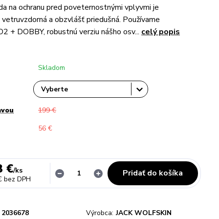
a na ochranu pred poveternostnými vplyvmi je
vetruvzdorná a obzvlášť priedušná. Používame
+ DOBBY, robustnú verziu nášho osv...
celý popis
Skladom
avou
199 €
56 €
3 €
/
ks
Pridať do košíka
€
bez DPH
2036678
Výrobca:
JACK WOLFSKIN