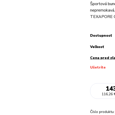
Športová bund
nepremokavá, 
TEXAPORE O2 
Dostupnosť
Veľkosť
Cena pred zľ
Ušetríte
14
116,26 
Číslo produktu: