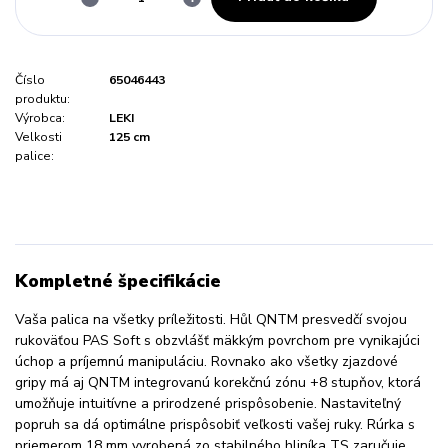
Číslo
65046443
produktu:
Výrobca:
LEKI
Velkosti
125 cm
palice:
Kompletné špecifikácie
Vaša palica na všetky príležitosti. Hůl QNTM presvedčí svojou
rukoväťou PAS Soft s obzvlášť mäkkým povrchom pre vynikajúci
úchop a príjemnú manipuláciu. Rovnako ako všetky zjazdové
gripy má aj QNTM integrovanú korekčnú zónu +8 stupňov, ktorá
umožňuje intuitívne a prirodzené prispôsobenie. Nastaviteľný
popruh sa dá optimálne prispôsobiť veľkosti vašej ruky. Rúrka s
priemerom 18 mm vyrobená zo stabilného hliníka TS zaručuje