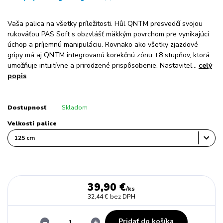
Vaša palica na všetky príležitosti. Hůl QNTM presvedčí svojou
rukoväťou PAS Soft s obzvlášť mäkkým povrchom pre vynikajúci
úchop a príjemnú manipuláciu. Rovnako ako všetky zjazdové
gripy má aj QNTM integrovanú korekčnú zónu +8 stupňov, ktorá
umožňuje intuitívne a prirodzené prispôsobenie. Nastaviteľ...
celý
popis
Dostupnosť
Skladom
Velkosti palice
39,90 €
/
ks
32,44 €
bez DPH
Pridať do košíka