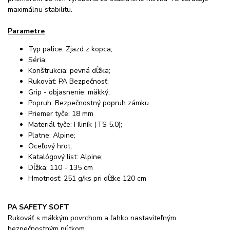
maximálnu stabilitu.
Parametre
Typ palice: Zjazd z kopca;
Séria;
Konštrukcia: pevná dĺžka;
Rukoväť: PA Bezpečnosť;
Grip - objasnenie: mäkký;
Popruh: Bezpečnostný popruh zámku
Priemer tyče: 18 mm
Materiál tyče: Hliník (TS 5.0);
Platne: Alpine;
Oceľový hrot;
Katalógový list: Alpine;
Dĺžka: 110 - 135 cm
Hmotnosť: 251 g/ks pri dĺžke 120 cm
PA SAFETY SOFT
Rukoväť s mäkkým povrchom a ľahko nastaviteľným
bezpečnostným pútkom.