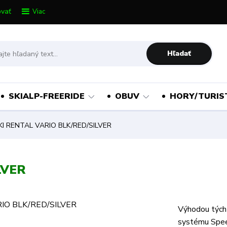
vať
Viac
Hľadať
SKIALP-FREERIDE
OBUV
HORY/TURIS
KI RENTAL VARIO BLK/RED/SILVER
LVER
Výhodou týcht
systému Spee