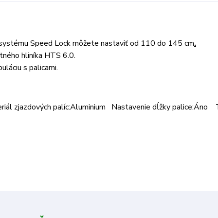
aka systému Speed Lock môžete nastaviť od 110 do 145 cm
.
tného hliníka HTS 6.0.
uláciu s palicami.
riál zjazdových palíc:Aluminium Nastavenie dĺžky palice:Áno