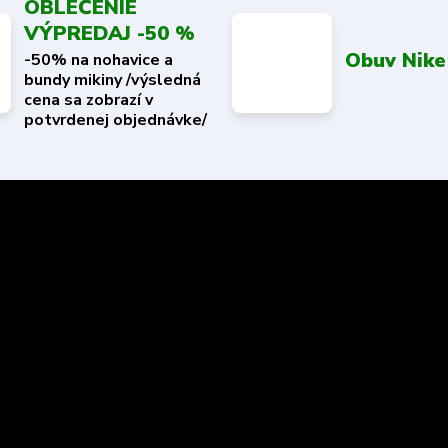
OBLEČENIE
VÝPREDAJ -50 %
Obuv Nike
-50% na nohavice a
bundy mikiny /výsledná
cena sa zobrazí v
potvrdenej objednávke/