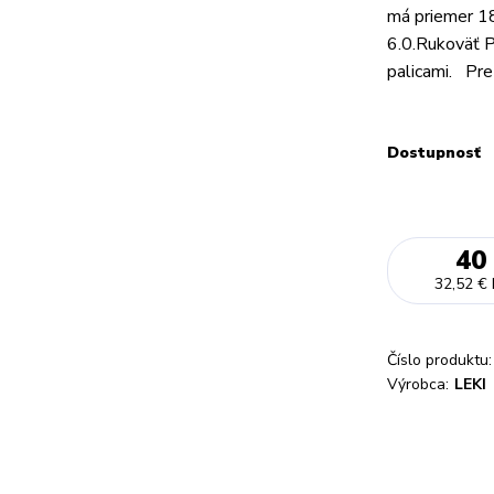
má priemer 18
6.0.Rukoväť P
palicami. Pre
Dostupnosť
40
32,52 €
Číslo produktu:
Výrobca:
LEKI