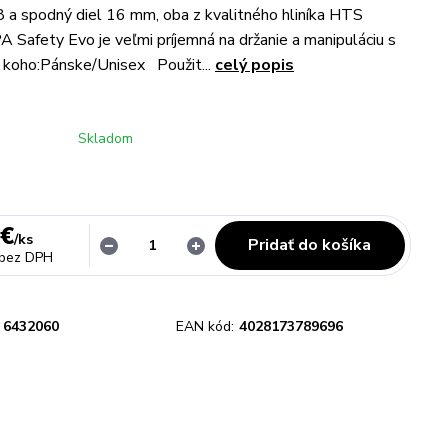
 a spodný diel 16 mm, oba z kvalitného hliníka HTS
A Safety Evo je veľmi príjemná na držanie a manipuláciu s
 koho:Pánske/Unisex Použit...
celý popis
Skladom
 €
/
ks
Pridať do košíka
bez DPH
6432060
EAN kód:
4028173789696