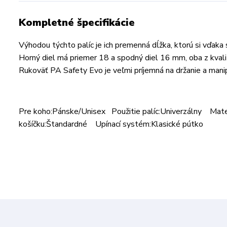
Kompletné špecifikácie
Výhodou týchto palíc je ich premenná dĺžka, ktorú si vď
Horný diel má priemer 18 a spodný diel 16 mm, oba z kvali
Rukoväť PA Safety Evo je veľmi príjemná na držanie a manip
Pre koho:Pánske/Unisex Použitie palíc:Univerzálny Mate
košíčku:Štandardné Upínací systém:Klasické pútko