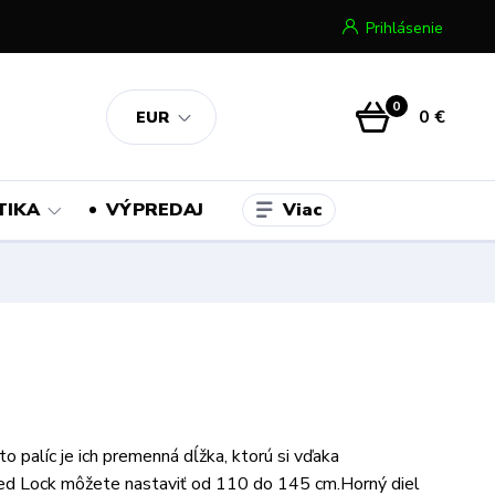
Prihlásenie
0
0 €
EUR
Viac
TIKA
VÝPREDAJ
o palíc je ich premenná dĺžka, ktorú si vďaka
d Lock môžete nastaviť od 110 do 145 cm.Horný diel