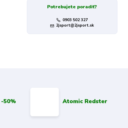
Potrebujete poradiť?
0903 502 327
2jsport@2jsport.sk
 -50%
Atomic Redster