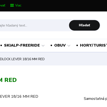
vať
Viac
Hľadať
SKIALP-FREERIDE
OBUV
HORY/TURIS
EDLOCK LEVER 18/16 MM RED
M RED
Samostatná 