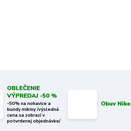
OBLEČENIE
VÝPREDAJ -50 %
Obuv Nike
-50% na nohavice a
bundy mikiny /výsledná
cena sa zobrazí v
potvrdenej objednávke/