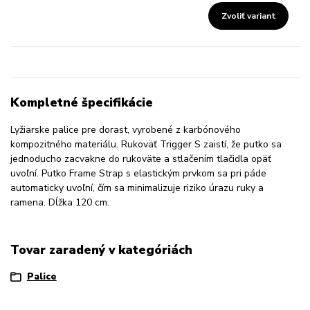
Zvoliť variant
Kompletné špecifikácie
Lyžiarske palice pre dorast, vyrobené z karbónového
kompozitného materiálu. Rukoväť Trigger S zaistí, že putko sa
jednoducho zacvakne do rukoväte a stlačením tlačidla opäť
uvoľní. Putko Frame Strap s elastickým prvkom sa pri páde
automaticky uvoľní, čím sa minimalizuje riziko úrazu ruky a
ramena. Dĺžka 120 cm.
Tovar zaradený v kategóriách
Palice