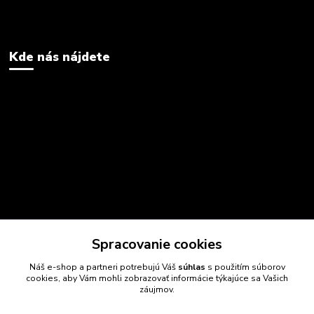
Kde nás nájdete
Spracovanie cookies
Náš e-shop a partneri potrebujú Váš
súhlas
s použitím súborov
cookies, aby Vám mohli zobrazovať informácie týkajúce sa Vašich
záujmov.