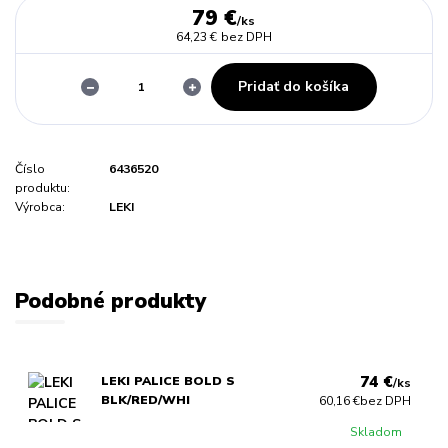
79 €
/
ks
64,23 €
bez DPH
Pridať do košíka
Číslo
6436520
produktu:
Výrobca:
LEKI
Podobné produkty
74 €
LEKI PALICE BOLD S
/
ks
BLK/RED/WHI
60,16 €
bez DPH
Skladom