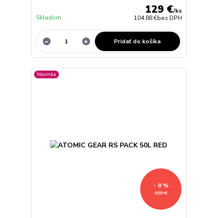
129 €
/
ks
Skladom
104,88 €
bez DPH
Pridať do košíka
Novinka
- 8 %
129 €