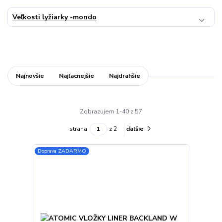
Veľkosti lyžiarky -mondo
Najnovšie
Najlacnejšie
Najdrahšie
Zobrazujem 1-40 z 57
strana
z 2
ďalšie
Doprava ZADARMO