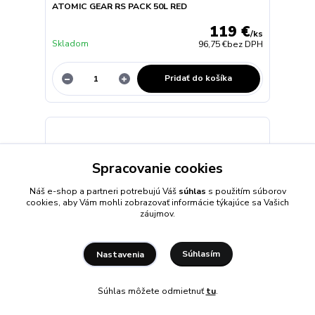
ATOMIC GEAR RS PACK 50L RED
119 €
/
ks
Skladom
96,75 €
bez DPH
Pridať do košíka
Spracovanie cookies
Náš e-shop a partneri potrebujú Váš
súhlas
s použitím súborov
cookies, aby Vám mohli zobrazovať informácie týkajúce sa Vašich
záujmov.
Súhlasím
Nastavenia
- 10 %
Súhlas môžete odmietnuť
tu
.
99 €