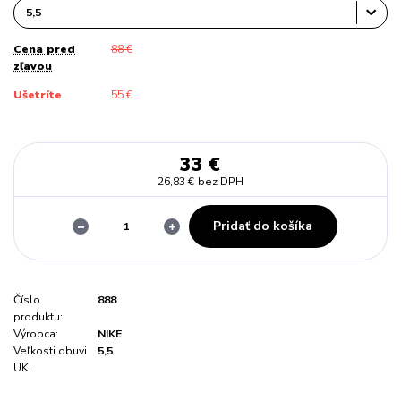
Cena pred
88 €
zľavou
Ušetríte
55 €
33 €
26,83 €
bez DPH
Pridať do košíka
Číslo
888
produktu:
Výrobca:
NIKE
Veľkosti obuvi
5,5
UK: