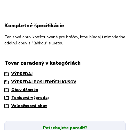
Kompletné špecifikácie
Tenisová obuv konštruovaná pre hráčov, ktorí hľadajú mimoriadne
odolnú obuv s "ľahkou" siluetou
Tovar zaradený v kategóriách
VÝPREDAJ
VÝPREDAJ POSLEDNÝCH KUSOV
Obuv dámska
Tenisová-výpredaj
Voľnočasová obuv
Potrebujete poradiť?