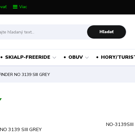
vať
Viac
Hľadať
SKIALP-FREERIDE
OBUV
HORY/TURIS
NDER NO 3139 SIII GREY
Y
NO-3139SIII