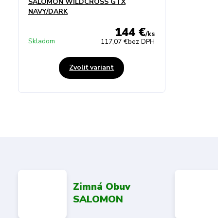
SALOMON WILDCROSS GTX
NAVY/DARK
144 €
/
ks
Skladom
117,07 €
bez DPH
Zvoliť variant
Zimná Obuv
SALOMON