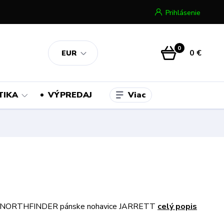
Prihlásenie
0
0 €
EUR
Viac
TIKA
VÝPREDAJ
 NORTHFINDER pánske nohavice JARRETT
celý popis