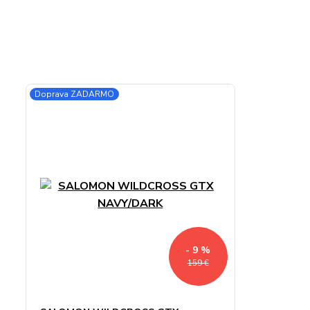
Doprava ZADARMO
- 9 %
159 €