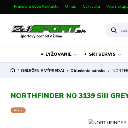
Pracovná doba Kontakty
O nás
Cyklistika
Ako nakupo
LYŽOVANIE
SKI SERVIS
OBLEČENIE VÝPREDAJ
Oblečenie pánske
NORTHFI
NORTHFINDER NO 3139 SIII GRE
Akcia