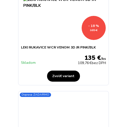
- 18 %
165 €
LEKI RUKAVICE WCR VENOM 3D JR PINK/BLK
135 €
/
ks
Skladom
109,76 €
bez DPH
Zvoliť variant
Doprava ZADARMO