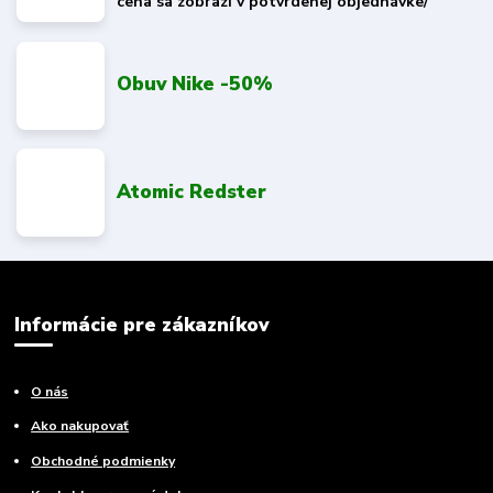
cena sa zobrazí v potvrdenej objednávke/
Obuv Nike -50%
Atomic Redster
Informácie pre zákazníkov
O nás
Ako nakupovať
Obchodné podmienky