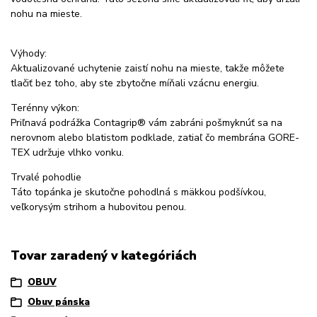
nohu na mieste.
Výhody:
Aktualizované uchytenie zaistí nohu na mieste, takže môžete
tlačiť bez toho, aby ste zbytočne míňali vzácnu energiu.
Terénny výkon:
Priľnavá podrážka Contagrip® vám zabráni pošmyknúť sa na
nerovnom alebo blatistom podklade, zatiaľ čo membrána GORE-
TEX udržuje vlhko vonku.
Trvalé pohodlie
Táto topánka je skutočne pohodlná s mäkkou podšívkou,
veľkorysým strihom a hubovitou penou.
Tovar zaradený v kategóriách
OBUV
Obuv pánska