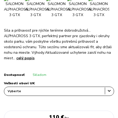
Sila a priľnavosť pre rýchle terénne dobrodružstvá...
ALPHACROSS 3 GTX, perfektný partner pre zjazdovky i okruhy
okolo parku, vám poskytne všetku potrebnú priľnavosť a
vodotesnú ochranu. Túto sezónu sme aktualizovali fit, aby držali
nohu na mieste. Výhody:Aktualizované uchytenie zaistí nohu na
miest...
celý popis
Dostupnosť
Skladom
Veľkosti obuvi UK
110 €
/
ks