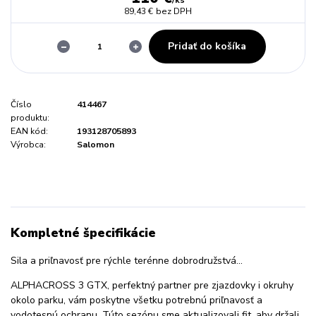
89,43 €
bez DPH
Pridať do košíka
Číslo
414467
produktu:
EAN kód:
193128705893
Výrobca:
Salomon
Kompletné špecifikácie
Sila a priľnavosť pre rýchle terénne dobrodružstvá...
ALPHACROSS 3 GTX, perfektný partner pre zjazdovky i okruhy
okolo parku, vám poskytne všetku potrebnú priľnavosť a
vodotesnú ochranu. Túto sezónu sme aktualizovali fit, aby držali