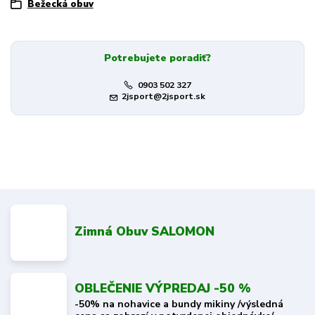
Bežecká obuv
Potrebujete poradiť?
0903 502 327
2jsport@2jsport.sk
Zimná Obuv SALOMON
OBLEČENIE VÝPREDAJ -50 %
-50% na nohavice a bundy mikiny /výsledná