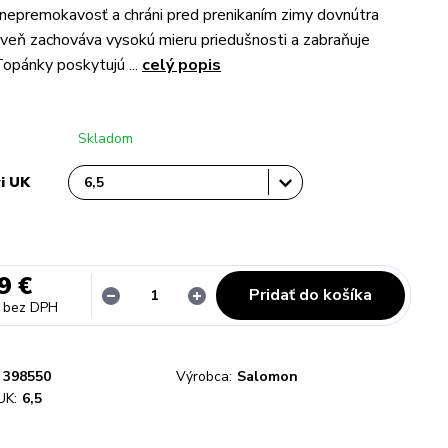
nepremokavosť a chráni pred prenikaním zimy dovnútra
veň zachováva vysokú mieru priedušnosti a zabraňuje
Topánky poskytujú ...
celý popis
Skladom
vi UK
9 €
Pridať do košíka
bez DPH
398550
Výrobca:
Salomon
UK:
6,5