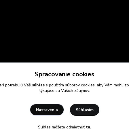
Spracovanie cookies
eri potrebujú Váš
súhlas
s použitím súborov cookies, aby Vám mohli zo
týkajúce sa Vašich záujmov.
Súhlasím
Nastavenia
Súhlas môžete odmietnuť
tu
.