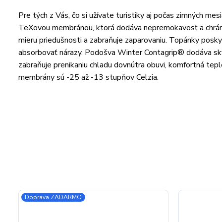
Pre tých z Vás, čo si užívate turistiky aj počas zimných m
TeXovou membránou, ktorá dodáva nepremokavosť a chráni
mieru priedušnosti a zabraňuje zaparovaniu. Topánky posk
absorbovať nárazy. Podošva Winter Contagrip® dodáva skv
zabraňuje prenikaniu chladu dovnútra obuvi, komfortná te
membrány sú -25 až -13 stupňov Celzia.
Doprava ZADARMO