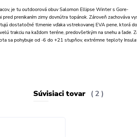
esiacov, je tu outdoorová obuv Salomon Ellipse Winter s Gore-
 pred prenikaním zimy dovnútra topánok. Zároveň zachováva vy
ytujú dostatočné tlmenie vďaka vstrekovanej EVA pene, ktorá d
elú trakciu na každom teréne, predovšetkým na snehu a ľade. Z
plota sa pohybuje od -6 do +21 stupňov, extrémne teploty Insula
Súvisiaci tovar
2