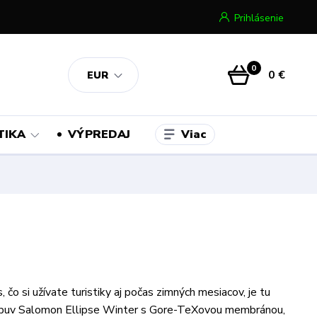
Prihlásenie
0
0 €
EUR
Viac
TIKA
VÝPREDAJ
, čo si užívate turistiky aj počas zimných mesiacov, je tu
buv Salomon Ellipse Winter s Gore-TeXovou membránou,