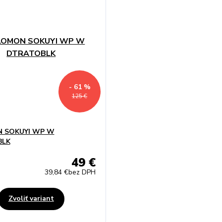
- 61 %
125 €
 SOKUYI WP W
BLK
49 €
39,84 €
bez DPH
Zvoliť variant