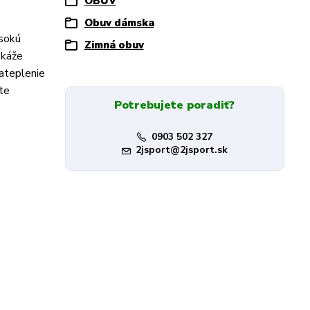
OBUV
Obuv dámska
sokú
Zimná obuv
okáže
ateplenie
te
Potrebujete poradiť?
0903 502 327
2jsport@2jsport.sk