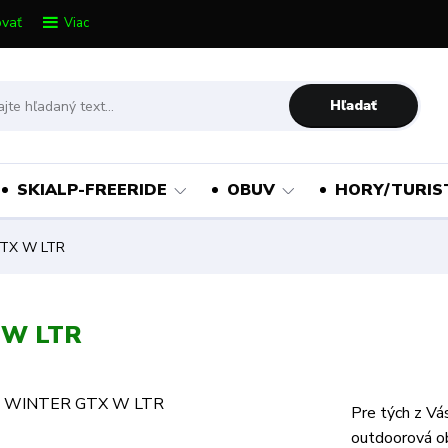
vať
Viac
Hľadať
SKIALP-FREERIDE
OBUV
HORY/TURIS
TX W LTR
 W LTR
Pre tých z Vás
outdoorová o