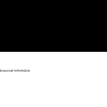
brazovať informácie
Vytvorené na
Eshop-rychlo.sk