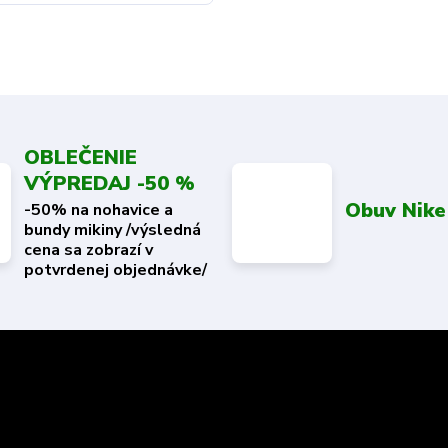
OBLEČENIE
VÝPREDAJ -50 %
Obuv Nike
-50% na nohavice a
bundy mikiny /výsledná
cena sa zobrazí v
potvrdenej objednávke/