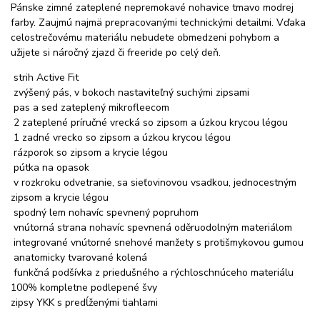
Pánske zimné zateplené nepremokavé nohavice tmavo modrej
farby. Zaujmú najmä prepracovanými technickými detailmi. Vďaka
celostrečovému materiálu nebudete obmedzeni pohybom a
užijete si náročný zjazd či freeride po celý deň.
strih Active Fit
zvýšený pás, v bokoch nastaviteľný suchými zipsami
pas a sed zateplený mikrofleecom
2 zateplené príručné vrecká so zipsom a úzkou krycou légou
1 zadné vrecko so zipsom a úzkou krycou légou
rázporok so zipsom a krycie légou
pútka na opasok
v rozkroku odvetranie, sa sieťovinovou vsadkou, jednocestným
zipsom a krycie légou
spodný lem nohavíc spevnený popruhom
vnútorná strana nohavíc spevnená oděruodolným materiálom
integrované vnútorné snehové manžety s protišmykovou gumou
anatomicky tvarované kolená
funkčná podšívka z priedušného a rýchloschnúceho materiálu
100% kompletne podlepené švy
zipsy YKK s predĺženými tiahlami