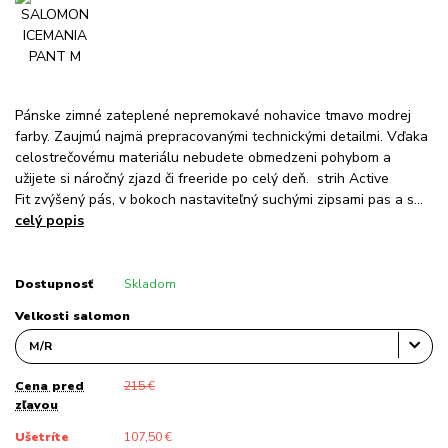
Pánske zimné zateplené nepremokavé nohavice tmavo modrej
farby. Zaujmú najmä prepracovanými technickými detailmi. Vďaka
celostrečovému materiálu nebudete obmedzeni pohybom a
užijete si náročný zjazd či freeride po celý deň. strih Active
Fit zvýšený pás, v bokoch nastaviteľný suchými zipsami pas a s...
celý popis
Dostupnosť
Skladom
Velkosti salomon
Cena pred
215 €
zľavou
Ušetríte
107,50 €