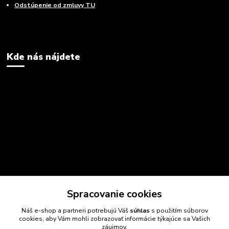
Odstúpenie od zmluvy TU
Kde nás nájdete
Spracovanie cookies
Náš e-shop a partneri potrebujú Váš
súhlas
s použitím súborov
cookies, aby Vám mohli zobrazovať informácie týkajúce sa Vašich
záujmov.