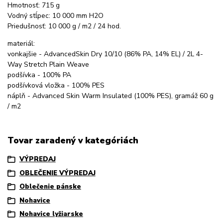
Hmotnosť: 715 g
Vodný stĺpec: 10 000 mm H2O
Priedušnosť: 10 000 g / m2 / 24 hod.
materiál:
vonkajšie - AdvancedSkin Dry 10/10 (86% PA, 14% EL) / 2L 4-
Way Stretch Plain Weave
podšívka - 100% PA
podšívková vložka - 100% PES
náplň - Advanced Skin Warm Insulated (100% PES), gramáž 60 g
/ m2
Tovar zaradený v kategóriách
VÝPREDAJ
OBLEČENIE VÝPREDAJ
Oblečenie pánske
Nohavice
Nohavice lyžiarske