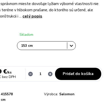
 správnom mieste dovoľuje lyžiam výborné vlastnosti nie
 teréne v hlbokom prašane, do ktorého sú určené, ale
nštrukcii i ...
celý popis
Skladom
9 €
/
ks
Pridať do košíka
€
bez DPH
415578
Výrobca:
Salomon
 cm