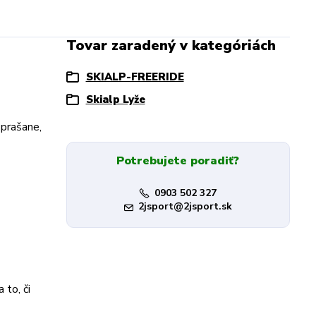
Tovar zaradený v kategóriách
SKIALP-FREERIDE
Skialp Lyže
 prašane,
Potrebujete poradiť?
0903 502 327
2jsport@2jsport.sk
 to, či