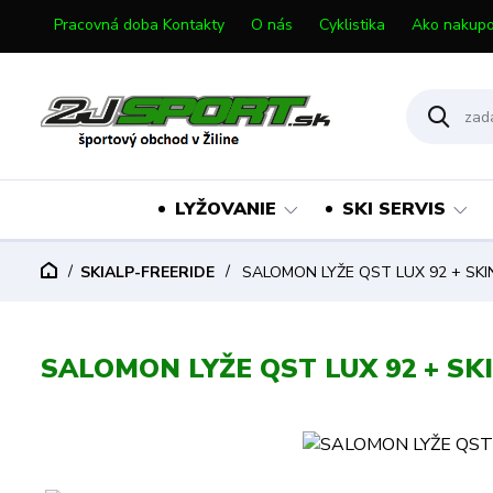
Pracovná doba Kontakty
O nás
Cyklistika
Ako nakupo
LYŽOVANIE
SKI SERVIS
SKIALP-FREERIDE
SALOMON LYŽE QST LUX 92 + SK
SALOMON LYŽE QST LUX 92 + SK