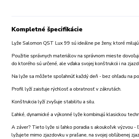
Kompletné špecifikácie
Lyže Salomon QST Lux 99 sú ideálne pe ženy, ktoré milujú 
Použitie správnych materiálov na správnom mieste dovoľuj
do ktorého sú určené, ale vďaka svojej konštrukcii i na zjaz
Na lyže sa môžete spoľahnúť každý deň - bez ohľadu na p
Profil lyží zaisťuje rýchlosť a obratnosť v zákrutách.
Konštrukcia lyží zvyšuje stabilitu a silu.
Ľahké, dynamické a výkonné lyže kombinujú klasickou techn
A záver? Tieto lyže si ľahko poradia s akoukoľvk výzvou - ľ
lyžujete mimo zjazdovku v prašane, na svojej obľúbenej zja