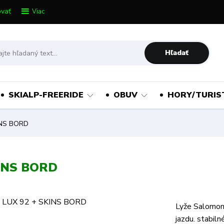
vať
Viac
Hľadať
SKIALP-FREERIDE
OBUV
HORY/TURIS
INS BORD
INS BORD
Lyže Salomon 
jazdu. stabiln