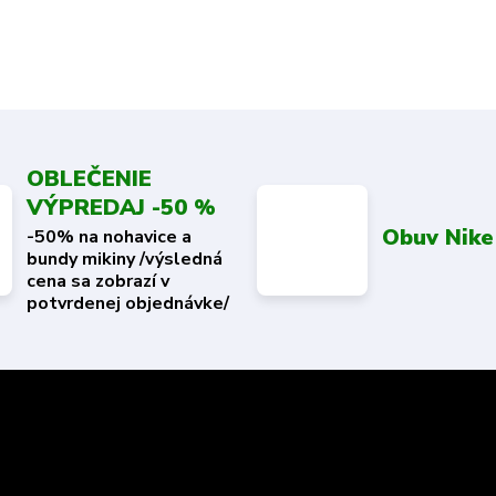
OBLEČENIE
VÝPREDAJ -50 %
Obuv Nike
-50% na nohavice a
bundy mikiny /výsledná
cena sa zobrazí v
potvrdenej objednávke/