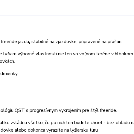
freeride jazdu
.
stabilné na zjazdovke, pripravené na prašan.
e lyžiam výborné vlastnosti nie len vo voľnom teréne v hlbokom
dovkách.
odmienky.
ológiu QST s progresívnym vykrojením pre štýl freeride.
ahko zvládnu všetko, čo po nich len budete chcieť - bez ohľadu na
zdovke alebo dokonca vyrazíte na lyžiarsku túru