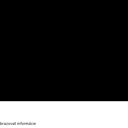
brazovať informácie
Vytvorené na
Eshop-rychlo.sk