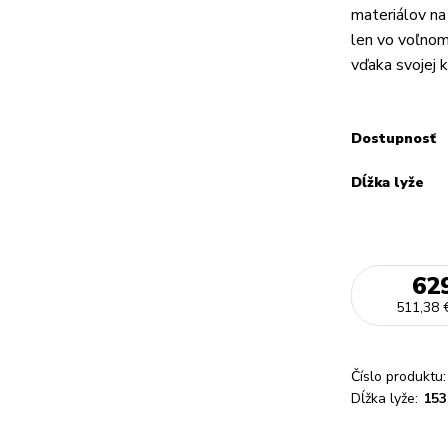
materiálov na
len vo voľnom
vďaka svojej ko
Dostupnosť
Dĺžka lyže
62
511,38 
Číslo produktu:
Dĺžka lyže:
153