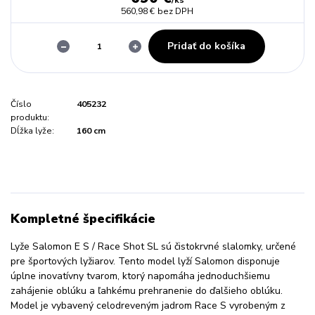
560,98 €
bez DPH
Pridať do košíka
Číslo
405232
produktu:
Dĺžka lyže:
160 cm
Kompletné špecifikácie
Lyže Salomon E S / Race Shot SL sú čistokrvné slalomky, určené
pre športových lyžiarov. Tento model lyží Salomon disponuje
úplne inovatívny tvarom, ktorý napomáha jednoduchšiemu
zahájenie oblúku a ľahkému prehranenie do ďalšieho oblúku.
Model je vybavený celodreveným jadrom Race S vyrobeným z