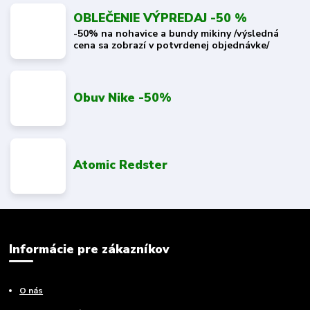
OBLEČENIE VÝPREDAJ -50 %
-50% na nohavice a bundy mikiny /výsledná
cena sa zobrazí v potvrdenej objednávke/
Obuv Nike -50%
Atomic Redster
Informácie pre zákazníkov
O nás