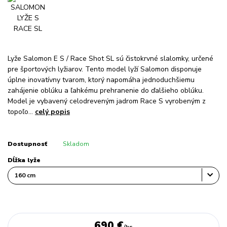
Lyže Salomon E S / Race Shot SL sú čistokrvné slalomky, určené
pre športových lyžiarov. Tento model lyží Salomon disponuje
úplne inovatívny tvarom, ktorý napomáha jednoduchšiemu
zahájenie oblúku a ľahkému prehranenie do ďalšieho oblúku.
Model je vybavený celodreveným jadrom Race S vyrobeným z
topoľo...
celý popis
Dostupnosť
Skladom
Dĺžka lyže
690 €
/
ks