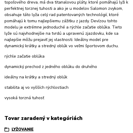
topoľového dreva, má dva titanalovou pláty, ktoré pomáhajú lyži k
perfektnej torznej tuhosti a ako je u modelov Salomon zvykom,
obsahuje táto lyža celý rad patentovaných technológií, ktoré
pomáhajú k tomu najlepšiemu zážitku z jazdy. Devízou tohto
modelu je extrémne jednoduché a rýchle začatie oblúka. Tieto
lyže sú najvhodnejšie na tvrdú a upravenú zjazdovku, kde sa
najlepšie môžu prejaviť jej vlastnosti. Ideálny model pre
dynamický krátky a stredný oblúk vo veľmi športovom duchu.
rýchle začatie oblúka
dynamický prechod z jedného oblúku do druhého
ideálny na krátky a stredný oblúk
stabilita aj vo vyšších rýchlostiach
vysoká torzná tuhosť
Tovar zaradený v kategóriách
LYŽOVANIE