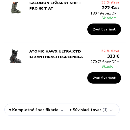
33 % zľava
SALOMON LYŽIARKY SHIFT
222 €
/
ks
PRO 80 T AT
180,49 €
bez DPH
Skladom
Zvoliť variant
52 % zľava
ATOMIC HAWX ULTRA XTD
333 €
130 ANTHRACITEGREENBLA
270,73 €
bez DPH
Skladom
Zvoliť variant
Kompletné špecifikácie
Súvisiaci tovar
1