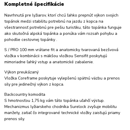
Kompletné špecifikácie
Navrhnutá pre lyžiarov, ktorí chcú ľahko prepnúť výkon svojich
topánok medzi stabilitu potrebnú na jazdu z kopca na
všestrannosť potrebnú pre pešiu turistiku, táto topánka funguje
ako skutočná alpská topánka a ponúka vám rozsah pohybu a
pohodlie cestovnej topánky .
S / PRO 100 mm vrátane fit a anatomicky tvarovaná bezšvová
vložka v kombinácii s mäkšou vložkou Sensifit poskytujú
mimoriadne ľahký vstup a anatomické zabalenie.
Výkon preukázaný
Vložka Coreframe poskytuje vylepšenú spätnú väzbu a prenos
sily pre jedinečný výkon z kopca.
Backcountry komodita
S hmotnosťou 1,75 kg vám táto topánka uľahčí výstup.
Mechanizmus lyžiarskeho chodníka Surelock zvyšuje mobilitu
manžety, zatiaľ čo integrované technické vložky zaisťujú priamy
prenos sily.