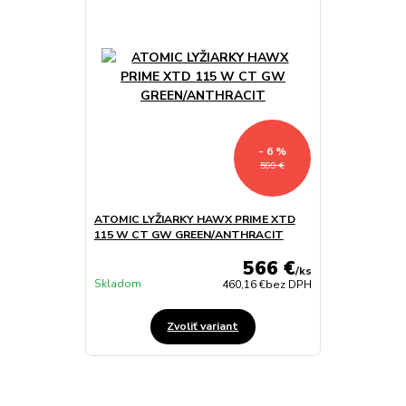
- 6 %
599 €
ATOMIC LYŽIARKY HAWX PRIME XTD
115 W CT GW GREEN/ANTHRACIT
566 €
/
ks
Skladom
460,16 €
bez DPH
Zvoliť variant