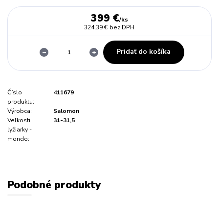
399 €
/
ks
324,39 €
bez DPH
Pridať do košíka
Číslo
411679
produktu:
Výrobca:
Salomon
Veľkosti
31-31,5
lyžiarky -
mondo:
Podobné produkty