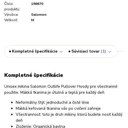
Číslo
196670
produktu:
Výrobca:
Salomon
Veľkosť:
M
Kompletné špecifikácie
Súvisiaci tovar
1
Kompletné špecifikácie
Unisex mikina Salomon Outlife Pullover Hoody
pre všestranné
použitie.
Mäkká tkanina je útulná a teplá pre
každý deň
.
Neformálny štýl: jednoduché a čisté línie
Mäkká kefovaná tkanina vás po cvičení zahreje
Všestrannosť: toto je druh mikiny, ktorú budete nosiť každý
deň
Zloženie: Organická bavlna