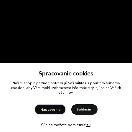
Spracovanie cookies
Náš e-shop a partneri potrebujú Váš
súhlas
s použitím súborov
cookies, aby Vám mohli zobrazovať informácie týkajúce sa Vašich
záujmov.
Súhlasím
Nastavenia
Súhlas môžete odmietnuť
tu
.
Vytvorené na
Eshop-rychlo.sk