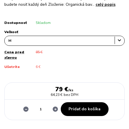
budete nosiť každý deň Zloženie: Organická bav...
celý popis
Dostupnosť
Skladom
Veľkosť
Cena pred
85 €
zľavou
Ušetríte
6 €
79 €
/
ks
64,23 €
bez DPH
Pridať do košíka