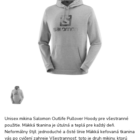
Unisex mikina Salomon Outlife Pullover Hoody pre všestranné
použitie. Mäkká tkanina je útulná a teplá pre každý deň.
Neformálny štýl: jednoduché a čisté línie Mäkká kefovaná tkanina
vás po cvičení zahreje Všestrannosť: toto je druh mikiny, ktorú