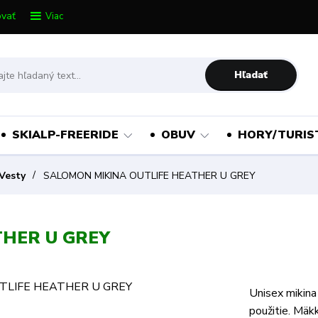
vať
Viac
Hľadať
SKIALP-FREERIDE
OBUV
HORY/TURIS
 Vesty
SALOMON MIKINA OUTLIFE HEATHER U GREY
THER U GREY
Unisex mikina
použitie. Mäk