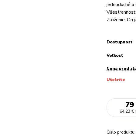
jednoduché a č
Všestrannosť:
Zloženie: Orga
Dostupnosť
Veľkosť
Cena pred zľ
Ušetríte
79
64,23 €
Číslo produktu: