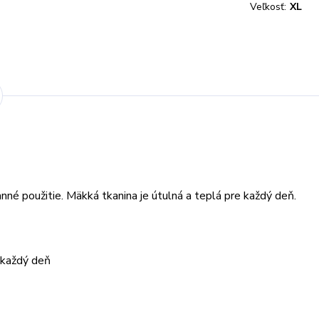
Veľkosť:
XL
nné použitie.
Mäkká tkanina je útulná a teplá pre
každý deň
.
ť každý deň