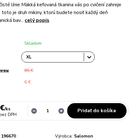
isté línie Mäkká kefovaná tkanina vás po cvičení zahreje
 toto je druh mikiny, ktorú budete nosiť každý deň
nická bav...
celý popis
Skladom
avou
85 €
6 €
 €
/
ks
Pridať do košíka
bez DPH
196670
Výrobca:
Salomon