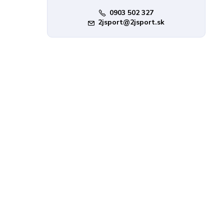
0903 502 327
2jsport@2jsport.sk