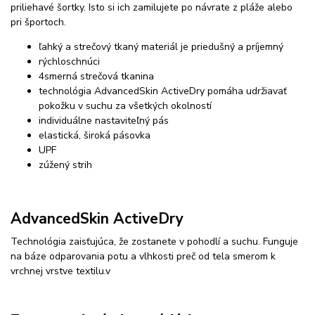
priliehavé šortky. Isto si ich zamilujete po návrate z pláže alebo
pri športoch.
ľahký a strečový tkaný materiál je priedušný a príjemný
rýchloschnúci
4smerná strečová tkanina
technológia AdvancedSkin ActiveDry pomáha udržiavať
pokožku v suchu za všetkých okolností
individuálne nastaviteľný pás
elastická, široká pásovka
UPF
zúžený strih
AdvancedSkin ActiveDry
Technológia zaisťujúca, že zostanete v pohodlí a suchu. Funguje
na báze odparovania potu a vlhkosti preč od tela smerom k
vrchnej vrstve textilu.v