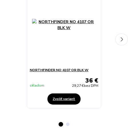
NORTHFINDER NO 4107 OR BLK W
NORTHFINDE
36 €
skladom
skladom
29,27 €
bez DPH
Zvoliť variant