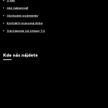
O nás
Ako nakupovať
Obchodné podmienky
Kontakty pracovná doba
Odstúpenie od zmluvy TU
Kde nás nájdete