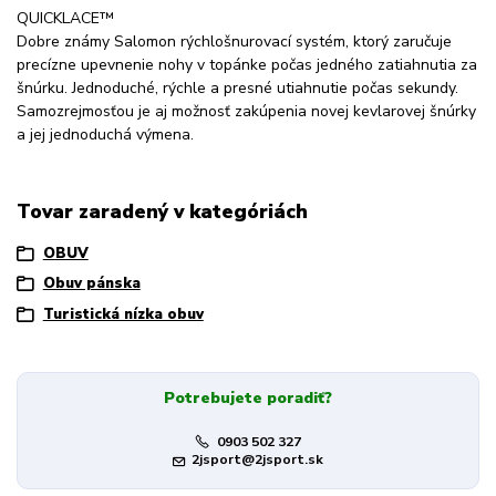
QUICKLACE™
Dobre známy Salomon rýchlošnurovací systém, ktorý zaručuje
precízne upevnenie nohy v topánke počas jedného zatiahnutia za
šnúrku. Jednoduché, rýchle a presné utiahnutie počas sekundy.
Samozrejmosťou je aj možnosť zakúpenia novej kevlarovej šnúrky
a jej jednoduchá výmena.
Tovar zaradený v kategóriách
OBUV
Obuv pánska
Turistická nízka obuv
Potrebujete poradiť?
0903 502 327
2jsport@2jsport.sk