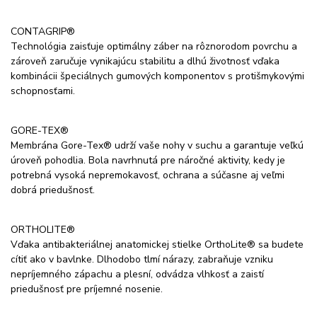
CONTAGRIP®
Technológia zaisťuje optimálny záber na rôznorodom povrchu a
zároveň zaručuje vynikajúcu stabilitu a dlhú životnosť vďaka
kombinácii špeciálnych gumových komponentov s protišmykovými
schopnosťami.
GORE-TEX®
Membrána Gore-Tex® udrží vaše nohy v suchu a garantuje veľkú
úroveň pohodlia. Bola navrhnutá pre náročné aktivity, kedy je
potrebná vysoká nepremokavosť, ochrana a súčasne aj veľmi
dobrá priedušnosť.
ORTHOLITE®
Vďaka antibakteriálnej anatomickej stielke OrthoLite® sa budete
cítiť ako v bavlnke. Dlhodobo tlmí nárazy, zabraňuje vzniku
nepríjemného zápachu a plesní, odvádza vlhkosť a zaistí
priedušnosť pre príjemné nosenie.