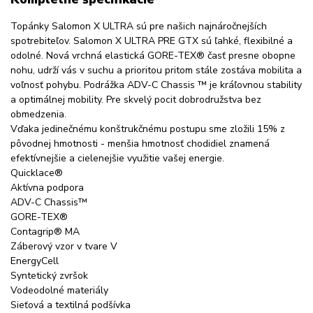
Topánky Salomon X ULTRA sú pre našich najnáročnejších
spotrebiteľov. Salomon X ULTRA PRE GTX sú ľahké, flexibilné a
odolné. Nová vrchná elastická GORE-TEX® časť presne obopne
nohu, udrží vás v suchu a prioritou pritom stále zostáva mobilita a
voľnosť pohybu. Podrážka ADV-C Chassis ™ je kráľovnou stability
a optimálnej mobility. Pre skvelý pocit dobrodružstva bez
obmedzenia.
Vďaka jedinečnému konštrukčnému postupu sme zložili 15% z
pôvodnej hmotnosti - menšia hmotnosť chodidiel znamená
efektívnejšie a cielenejšie využitie vašej energie.
Quicklace®
Aktívna podpora
ADV-C Chassis™
GORE-TEX®
Contagrip® MA
Záberový vzor v tvare V
EnergyCell
Syntetický zvršok
Vodeodolné materiály
Sieťová a textilná podšívka