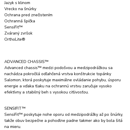
Jazyk s klinom
Vrecko na šnúrky
Ochrana pred znečistením
Ochranná špička
SensiFit™
Zváraný zvršok
OrthoLite®
ADVANCED CHASSIS™
Advanced chassis™ medzi podošvou a medzipodrážkou sa
nachádza pokročilá odľahčená vrstva konštrukcie topánky
Salomon, ktorá poskytuje maximálne ovládanie pohybu, úsporu
energie a vďaka tlaku na ochrannú vrstvu zaručuje vysoko
efektívny a stabilný beh s vysokou citlivosťou.
SENSIFIT™
SensiFit™ poskytuje nohe oporu od medzipodrážky až po šnúrky,
takže obuv bezpečne a pohodlne padne takmer ako by bola šitá
na mieru.