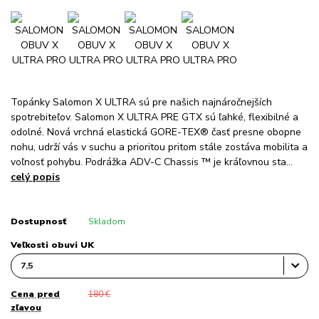
Topánky Salomon X ULTRA sú pre našich najnáročnejších
spotrebiteľov. Salomon X ULTRA PRE GTX sú ľahké, flexibilné a
odolné. Nová vrchná elastická GORE-TEX® časť presne obopne
nohu, udrží vás v suchu a prioritou pritom stále zostáva mobilita a
voľnosť pohybu. Podrážka ADV-C Chassis ™ je kráľovnou sta...
celý popis
Dostupnosť
Skladom
Veľkosti obuvi UK
Cena pred
180 €
zľavou