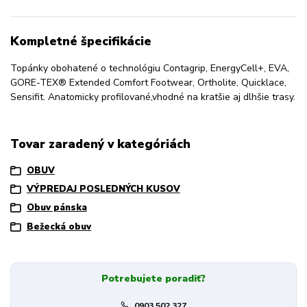
Kompletné špecifikácie
Topánky obohatené o technológiu Contagrip, EnergyCell+, EVA,
GORE-TEX® Extended Comfort Footwear, Ortholite, Quicklace,
Sensifit. Anatomicky profilované,vhodné na kratšie aj dlhšie trasy.
Tovar zaradený v kategóriách
OBUV
VÝPREDAJ POSLEDNÝCH KUSOV
Obuv pánska
Bežecká obuv
Potrebujete poradiť?
0903 502 327