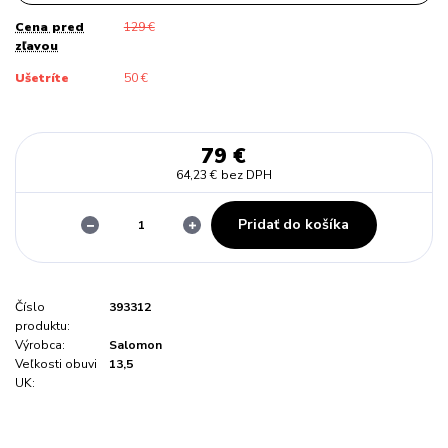
Cena pred
129 €
zľavou
Ušetríte
50 €
79 €
64,23 €
bez DPH
Pridať do košíka
Číslo
393312
produktu:
Výrobca:
Salomon
Veľkosti obuvi
13,5
UK: