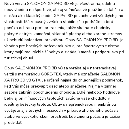
Nová verzia SALOMON XA PRO 3D v8 je všestranná, odolná
obuv vhodná na športové, ale aj voľnočasové použitie. Je ľahšia a
mäkšia ako klasický model XA Pro 3D prizachovaní všetkých jeho
vlastností. Má robusný zvršok a stabilnejšiu podrážku, ktorá
ponúka ochranu proti prerazeniu, takže skalnaté chodníky
pokryté ostrými kameňmi, sklanaté plochy alebo korene stromov
už nebudú bolestivou prekážkou. Obuv SALOMON XA PRO 3D je
vhodná pre horských bežcov tak ako aj pre športových turistov,
ktorý majú radi rýchlejší pohyb a zvládajú menšiu podporu ako pri
turistickej obuvi.
Obuv SALOMON XA PRO 3D v8 sa vyrába aj v nepremokavej
verzii s membránou GORE-TEX, vtedy má označenie SALOMON
XA PRO 3D v8 GTX. Je určená najmä do chladnejších podmienok,
keď Vás môže prekvapiť dažď alebo sneženie. Najmä v zimnej
sezóne zabráni podchladeniu chodidla. Dlhé niekoľko hodinové
behy aj pri mínusových teplotách zvládne vaše chodidlo v
ideálnej bežeckej teplote. Obuv s nepremokavou membránou
využijete aj v letných mesiacoch v prípade zhoršeného počasia,
alebo vo vysokohorskom prostredí, kde zmenu počasia je tažšie
predvídať.