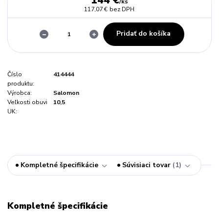
144 €
/
ks
117,07 €
bez DPH
Pridať do košíka
Číslo
414444
produktu:
Výrobca:
Salomon
Veľkosti obuvi
10,5
UK:
Kompletné špecifikácie
Súvisiaci tovar
1
Kompletné špecifikácie