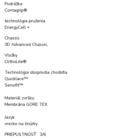
Podrážka
Contagrip®
technológia pruženia
EnergyCell +
Chassis
3D Advanced Chassis,
Vložky
OrthoLite®
Technológia obopnutia chodidla
Quicklace™
Sensifit™
Materiál zvršku
Membrána GORE TEX
Jazyk
vrecko na šnúrky
PRIEPUSTNOSŤ 3/6