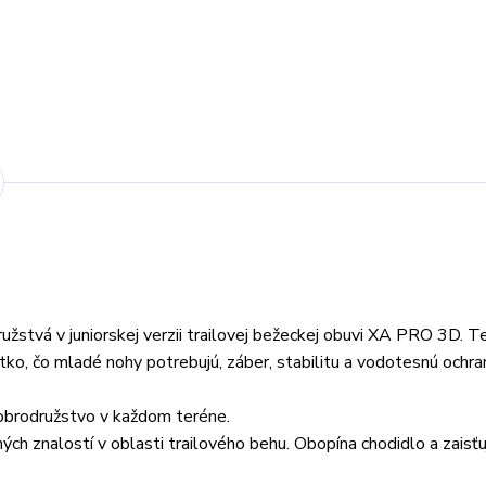
tvá v juniorskej verzii trailovej bežeckej obuvi XA PRO 3D. T
tko, čo mladé nohy potrebujú, záber, stabilitu a vodotesnú ochra
obrodružstvo v každom teréne.
ch znalostí v oblasti trailového behu. Obopína chodidlo a zaisťu