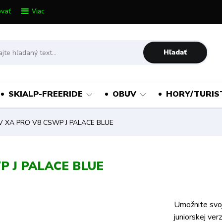
vať
Viac
Hľadať
SKIALP-FREERIDE
OBUV
HORY/TURIS
XA PRO V8 CSWP J PALACE BLUE
 J PALACE BLUE
Umožnite svo
juniorskej ve