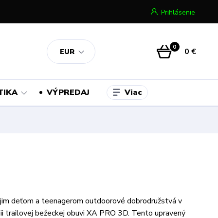
Prihlásenie
0
0 €
EUR
Viac
TIKA
VÝPREDAJ
jim deťom a teenagerom outdoorové dobrodružstvá v
rzii trailovej bežeckej obuvi XA PRO 3D. Tento upravený