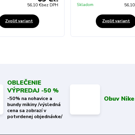
/
ks
Skladom
56,10 €
bez DPH
56,10
Zvoliť variant
Zvoliť variant
OBLEČENIE
VÝPREDAJ -50 %
Obuv Nike
-50% na nohavice a
bundy mikiny /výsledná
cena sa zobrazí v
potvrdenej objednávke/