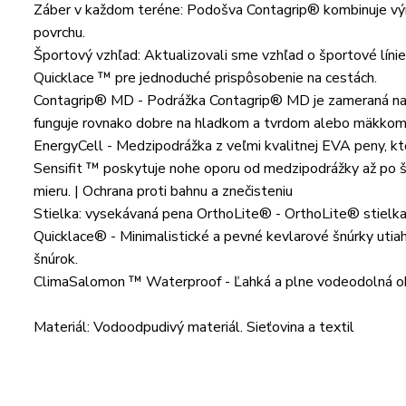
Záber v každom teréne: Podošva Contagrip® kombinuje výr
povrchu.
Športový vzhľad: Aktualizovali sme vzhľad o športové líni
Quicklace ™ pre jednoduché prispôsobenie na cestách.
Contagrip® MD - Podrážka Contagrip® MD je zameraná na d
funguje rovnako dobre na hladkom a tvrdom alebo mäkko
EnergyCell - Medzipodrážka z veľmi kvalitnej EVA peny, kto
Sensifit ™ poskytuje nohe oporu od medzipodrážky až po š
mieru. | Ochrana proti bahnu a znečisteniu
Stielka: vysekávaná pena OrthoLite® - OrthoLite® stielka 
Quicklace® - Minimalistické a pevné kevlarové šnúrky uti
šnúrok.
ClimaSalomon ™ Waterproof - Ľahká a plne vodeodolná ob
Materiál: Vodoodpudivý materiál. Sieťovina a textil