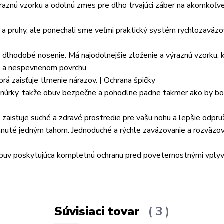
aznú vzorku a odolnú zmes pre dlho trvajúci záber na akomkoľv
e a pruhy, ale ponechali sme veľmi praktický systém rychlozaväzo
lhodobé nosenie. Má najodolnejšie zloženie a výraznú vzorku, 
m a nespevnenom povrchu.
rá zaisťuje tlmenie nárazov. | Ochrana špičky
núrky, takže obuv bezpečne a pohodlne padne takmer ako by bol
zaisťuje suché a zdravé prostredie pre vašu nohu a lepšie odpru
ahnuté jedným ťahom. Jednoduché a rýchle zaväzovanie a rozväzo
uv poskytujúca kompletnú ochranu pred poveternostnými vplyv
Súvisiaci tovar
3