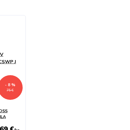
- 8 %
75 €
OSS
BLA
69 €