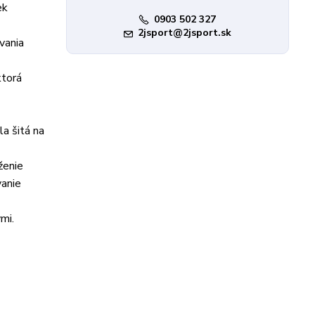
ek
0903 502 327
2jsport@2jsport.sk
vania
ktorá
a šitá na
ženie
vanie
mi.