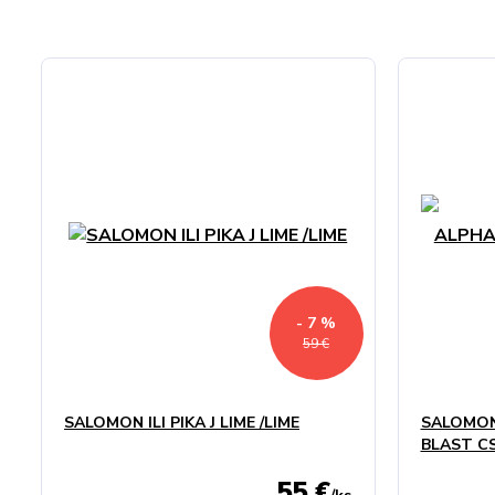
- 7 %
59 €
SALOMON ILI PIKA J LIME /LIME
SALOMON
BLAST C
55 €