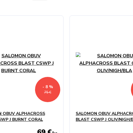
- 8 %
75 €
 OBUV ALPHACROSS
SALOMON OBUV ALPHACR
SWP J BURNT CORAL
BLAST CSWP J OLIV/NIGH/
69 €