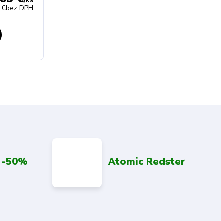
/
ks
 €
bez DPH
 -50%
Atomic Redster