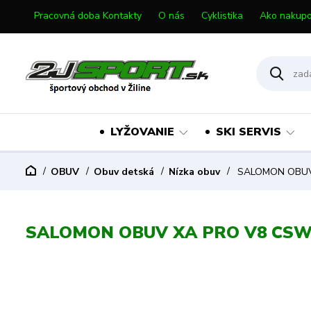
Pracovná doba Kontakty
O nás
Cyklistika
Ako nakupo
LYŽOVANIE
SKI SERVIS
OBUV
Obuv detská
Nízka obuv
SALOMON OBUV 
SALOMON OBUV XA PRO V8 CSWP