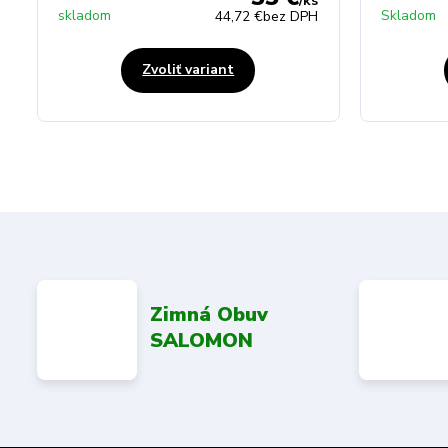
/
ks
skladom
Skladom
44,72 €
bez DPH
Zvoliť variant
Zimná Obuv
SALOMON