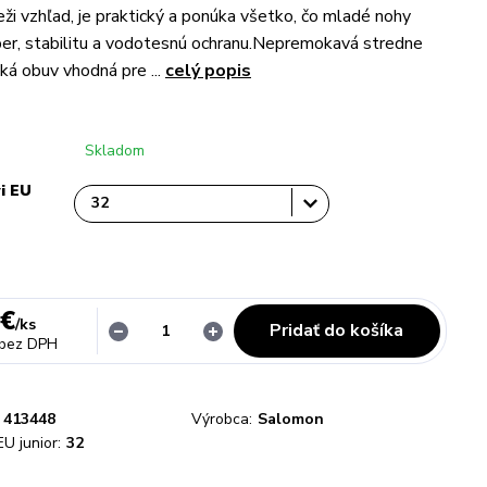
ži vzhľad, je praktický a ponúka všetko, čo mladé nohy
ber, stabilitu a vodotesnú ochranu.Nepremokavá stredne
ká obuv vhodná pre ...
celý popis
Skladom
i EU
 €
/
ks
Pridať do košíka
bez DPH
413448
Výrobca:
Salomon
EU junior:
32