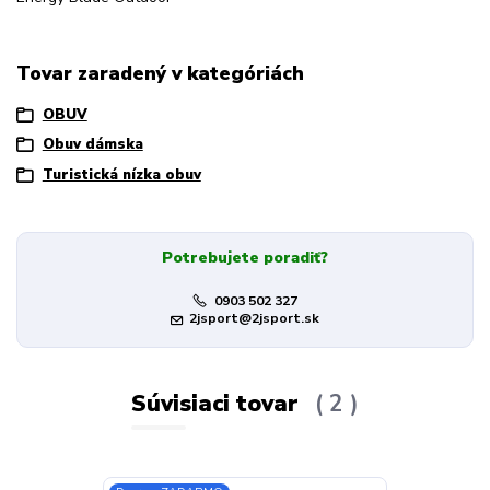
Tovar zaradený v kategóriách
OBUV
Obuv dámska
Turistická nízka obuv
Potrebujete poradiť?
0903 502 327
2jsport@2jsport.sk
Súvisiaci tovar
2