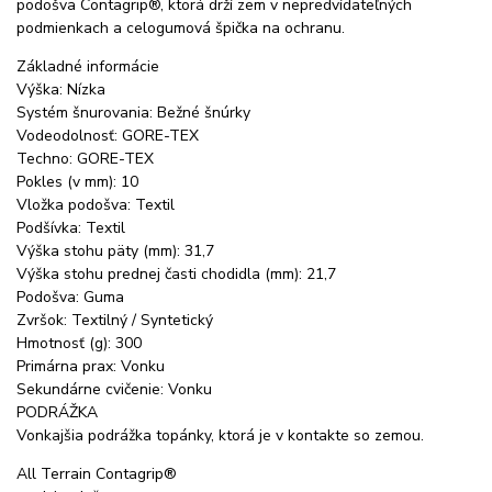
podošva Contagrip®, ktorá drží zem v nepredvídateľných
podmienkach a celogumová špička na ochranu.
Základné informácie
Výška: Nízka
Systém šnurovania: Bežné šnúrky
Vodeodolnosť: GORE-TEX
Techno: GORE-TEX
Pokles (v mm): 10
Vložka podošva: Textil
Podšívka: Textil
Výška stohu päty (mm): 31,7
Výška stohu prednej časti chodidla (mm): 21,7
Podošva: Guma
Zvršok: Textilný / Syntetický
Hmotnosť (g): 300
Primárna prax: Vonku
Sekundárne cvičenie: Vonku
PODRÁŽKA
Vonkajšia podrážka topánky, ktorá je v kontakte so zemou.
All Terrain Contagrip®