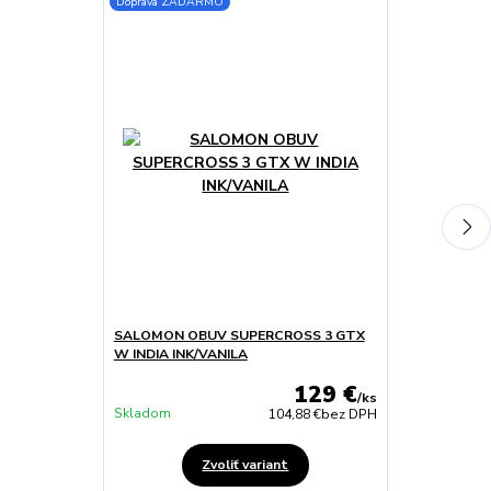
Doprava ZADARMO
Doprava ZADA
SALOMON OBUV SUPERCROSS 3 GTX
SALOMON OB
W INDIA INK/VANILA
129 €
/
ks
Skladom
Skladom
104,88 €
bez DPH
Zvoliť variant