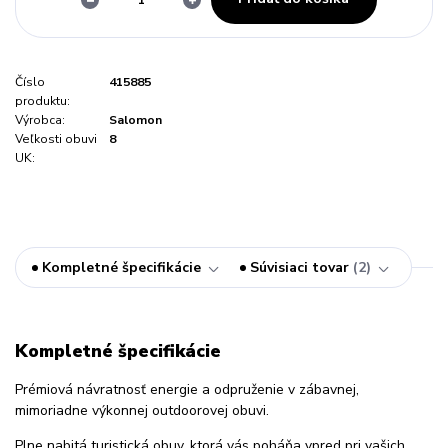
Číslo
415885
produktu:
Výrobca:
Salomon
Veľkosti obuvi
8
UK:
Kompletné špecifikácie
Súvisiaci tovar
2
Kompletné špecifikácie
Prémiová návratnosť energie a odpruženie v zábavnej,
mimoriadne výkonnej outdoorovej obuvi.
Plne nabitá turistická obuv, ktorá vás poháňa vpred pri vašich