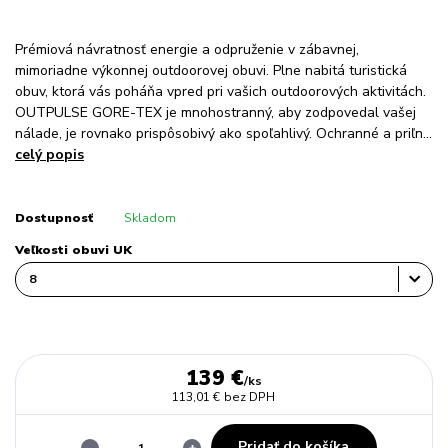
Prémiová návratnosť energie a odpruženie v zábavnej,
mimoriadne výkonnej outdoorovej obuvi. Plne nabitá turistická
obuv, ktorá vás poháňa vpred pri vašich outdoorových aktivitách.
OUTPULSE GORE-TEX je mnohostranný, aby zodpovedal vašej
nálade, je rovnako prispôsobivý ako spoľahlivý. Ochranné a priľn...
celý popis
Dostupnosť
Skladom
Veľkosti obuvi UK
139 €
/
ks
113,01 €
bez DPH
Pridať do košíka