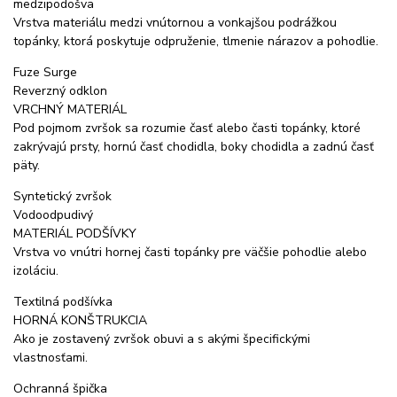
medzipodošva
Vrstva materiálu medzi vnútornou a vonkajšou podrážkou
topánky, ktorá poskytuje odpruženie, tlmenie nárazov a pohodlie.
Fuze Surge
Reverzný odklon
VRCHNÝ MATERIÁL
Pod pojmom zvršok sa rozumie časť alebo časti topánky, ktoré
zakrývajú prsty, hornú časť chodidla, boky chodidla a zadnú časť
päty.
Syntetický zvršok
Vodoodpudivý
MATERIÁL PODŠÍVKY
Vrstva vo vnútri hornej časti topánky pre väčšie pohodlie alebo
izoláciu.
Textilná podšívka
HORNÁ KONŠTRUKCIA
Ako je zostavený zvršok obuvi a s akými špecifickými
vlastnosťami.
Ochranná špička