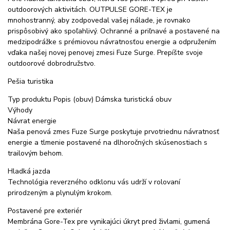
outdoorových aktivitách. OUTPULSE GORE-TEX je
mnohostranný, aby zodpovedal vašej nálade, je rovnako
prispôsobivý ako spoľahlivý. Ochranné a priľnavé a postavené na
medzipodrážke s prémiovou návratnosťou energie a odpružením
vďaka našej novej penovej zmesi Fuze Surge. Prepíšte svoje
outdoorové dobrodružstvo.
Pešia turistika
Typ produktu Popis (obuv) Dámska turistická obuv
Výhody
Návrat energie
Naša penová zmes Fuze Surge poskytuje prvotriednu návratnosť
energie a tlmenie postavené na dlhoročných skúsenostiach s
trailovým behom.
Hladká jazda
Technológia reverzného odklonu vás udrží v rolovaní
prirodzeným a plynulým krokom.
Postavené pre exteriér
Membrána Gore-Tex pre vynikajúci úkryt pred živlami, gumená