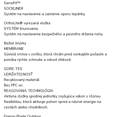
SensiFit™
SOCKLINER
Systém na nastavenie a zaistenie oporu topánky.
OrthoLite® vyrezaná vložka
SYSTÉM šnurovania
Systém na nastavenie bezpečného a pevného držania nohy.
Bežné šnúrky
MEMBRANE
Súvislá vrstva v zvršku, ktorá chráni pred vonkajším počasím a
ponúka rýchle schnutie a odvod vlhkosti.
GORE-TEX
UDRŽATEĽNOSŤ
Recyklovaný materiál
Bez PFC-ec
REAGOVANÁ TECHNOLÓGIA
Aktívna zložka spodnej jednotky zvyšujúca výkon s rôznou
flexibilitou, ktorá aktivuje pohon vpred a návrat energie na
cestách alebo chodníkoch.
Energy Blade Outdoor