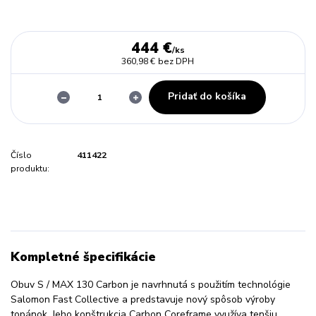
444 €
/
ks
360,98 €
bez DPH
Pridať do košíka
Číslo
411422
produktu:
Kompletné špecifikácie
Obuv S / MAX 130 Carbon je navrhnutá s použitím technológie
Salomon Fast Collective a predstavuje nový spôsob výroby
topánok. Jeho konštrukcia Carbon Coreframe využíva tenšiu