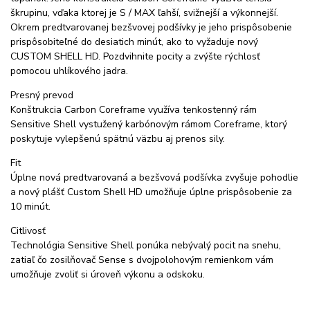
škrupinu, vďaka ktorej je S / MAX ľahší, svižnejší a výkonnejší.
Okrem predtvarovanej bezšvovej podšívky je jeho prispôsobenie
prispôsobiteľné do desiatich minút, ako to vyžaduje nový
CUSTOM SHELL HD. Pozdvihnite pocity a zvýšte rýchlosť
pomocou uhlíkového jadra.
Presný prevod
Konštrukcia Carbon Coreframe využíva tenkostenný rám
Sensitive Shell vystužený karbónovým rámom Coreframe, ktorý
poskytuje vylepšenú spätnú väzbu aj prenos sily.
Fit
Úplne nová predtvarovaná a bezšvová podšívka zvyšuje pohodlie
a nový plášť Custom Shell HD umožňuje úplne prispôsobenie za
10 minút.
Citlivosť
Technológia Sensitive Shell ponúka nebývalý pocit na snehu,
zatiaľ čo zosilňovač Sense s dvojpolohovým remienkom vám
umožňuje zvoliť si úroveň výkonu a odskoku.