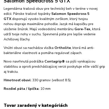
Salomon Speedcross 5 GTX
Legendárna trailová obuv pre technický beh v teréne v novej
edícii. Pánske trailové topánky
Salomon Speedcross 5
GTX
disponujú vysoko kvalitným zvrškom, ktorý tvojou
nohou dopraje maximálne pohodlie. Jazyk má kapsičku pre
uloženie šnúrok. Majú vodeodolnú membránu
Gore-Tex,
ktorá
udrží tvoje nohy v suchu. Spevnená päta pre lepšie vedenie
Achillovej šľachy.
Vnútri obuvi sa nachádza vložka
Ortholite
, ktorá má anti-
bakteriálne vlastnosti a pomáha regulovať zápach.
Novo navrhnutá podrážka
Contagrip®
sa pýši vynikajúcou
stabilitou a oproti predchádzajúcej verzii poskytuje ešte väčší grip
aj trakciu.
Hmotnosť obuvi:
330 gramov (veľkosť 8.5).
Rozdiel päta / špička:
10 mm
Tovar zaradený v kategóriách