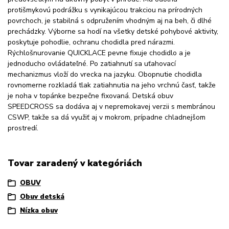
protišmykovú podrážku s vynikajúcou trakciou na prírodných
povrchoch, je stabilná s odpružením vhodným aj na beh, či dlhé
prechádzky. Výborne sa hodí na všetky detské pohybové aktivity,
poskytuje pohodlie, ochranu chodidla pred nárazmi.
Rýchlošnurovanie QUICKLACE pevne fixuje chodidlo a je
jednoducho ovládateľné. Po zatiahnutí sa uťahovací
mechanizmus vloží do vrecka na jazyku. Obopnutie chodidla
rovnomerne rozkladá tlak zatiahnutia na jeho vrchnú časť, takže
je noha v topánke bezpečne fixovaná. Detská obuv
SPEEDCROSS sa dodáva aj v nepremokavej verzii s membránou
CSWP, takže sa dá využiť aj v mokrom, prípadne chladnejšom
prostredí.
Tovar zaradený v kategóriách
OBUV
Obuv detská
Nízka obuv