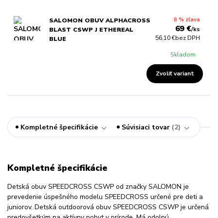
8 % zľava
SALOMON OBUV ALPHACROSS
69 €
/
ks
BLAST CSWP J ETHEREAL
56,10 €
bez DPH
BLUE
Skladom
Zvoliť variant
Kompletné špecifikácie
Súvisiaci tovar
2
Kompletné špecifikácie
Detská obuv SPEEDCROSS CSWP od značky SALOMON je
prevedenie úspešného modelu SPEEDCROSS určené pre deti a
juniorov. Detská outdoorová obuv SPEEDCROSS CSWP je určená
predovšetkým na aktívny pobyt v prírode. Má odolnú