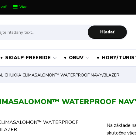
vať
Viac
Hľadať
SKIALP-FREERIDE
OBUV
HORY/TURIS
AL CHUKKA CLIMASALOMON™ WATERPROOF NAVY/BLAZER
LIMASALOMON™ WATERPROOF NAV
Na základe na
skutočne všes