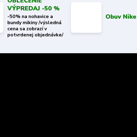
OBLEČENIE
VÝPREDAJ -50 %
Obuv Nike
-50% na nohavice a
bundy mikiny /výsledná
cena sa zobrazí v
potvrdenej objednávke/