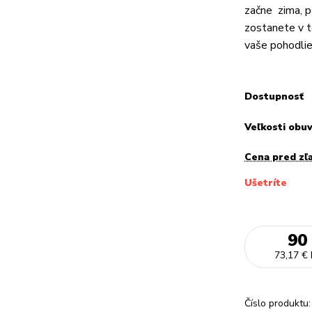
začne zima,
zostanete v t
vaše pohodlie
Dostupnosť
Veľkosti obu
Cena pred zľ
Ušetríte
90
73,17 €
Číslo produktu: