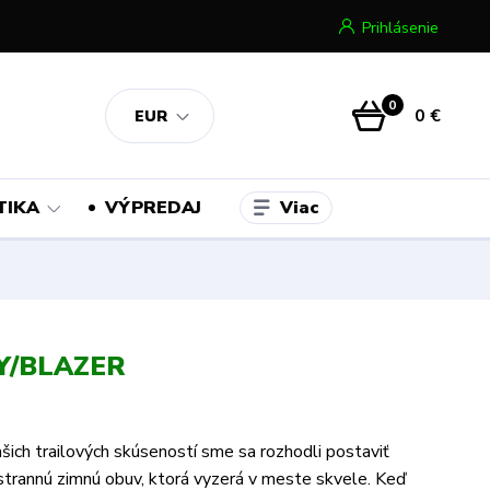
Prihlásenie
0
0 €
EUR
Viac
TIKA
VÝPREDAJ
Y/BLAZER
šich trailových skúseností sme sa rozhodli postaviť
trannú zimnú obuv, ktorá vyzerá v meste skvele. Keď