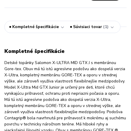
Kompletné špecifikácie
Súvisiaci tovar
1
Kompletné špecifikácie
Detské topánky Salomon X-ULTRA MID GTX J s membránou
Gore-tex. Obuv má tú istú agresívne podošvu ako dospelá verzia
X-Ultra, kompletný membránu GORE-TEX a oporu v strednej
výške, ale zároveň využíva vlastnosti flexibilnejšie medzipodošvy.
Model X-Ultra Mid GTX Junior je určený pre deti, ktoré chcú
vynikajúcu priľnavosť, ochranu proti nepriazni počasia a oporu.
Má tú istú agresívne podošva ako dospelá verzia X-Ultra,
kompletný membránu GORE-TEX a oporu v strednej výške, ale
zároveň využíva vlastnosti flexibilnejšie medzipodošvy. Podošva
Contagrip® bola navrhnutá pre priľnavosť k mokrému aj suchému
povrchu v technicky náročnom teréne. Má hlboké ryhy a
viackoľajný šípovitý vzorku. Obuv s membránou GORE-TEX ®