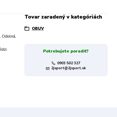
Tovar zaradený v kategóriách
OBUV
. Odolná,
ôdzi.
Potrebujete poradiť?
0903 502 327
2jsport@2jsport.sk