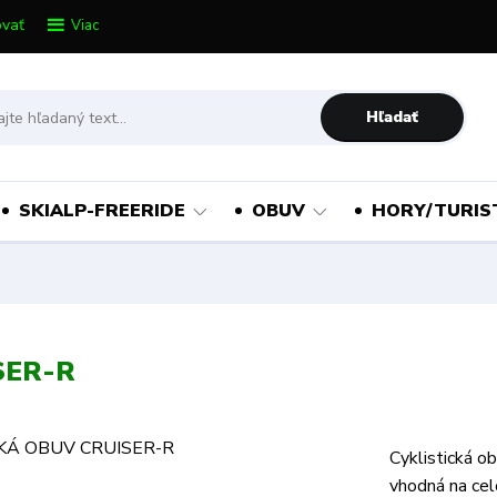
vať
Viac
Hľadať
SKIALP-FREERIDE
OBUV
HORY/TURIS
SER-R
Cyklistická o
vhodná na cel