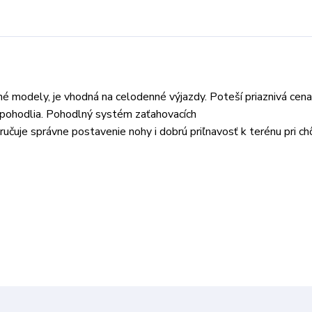
é modely, je vhodná na celodenné výjazdy. Poteší priaznivá cena
o pohodlia. Pohodlný systém zaťahovacích
učuje správne postavenie nohy i dobrú priľnavosť k terénu pri ch