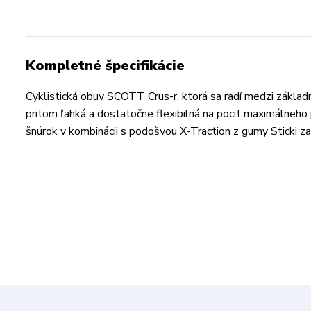
Kompletné špecifikácie
Cyklistická obuv SCOTT Crus-r, ktorá sa radí medzi základn
pritom ľahká a dostatočne flexibilná na pocit maximálneh
šnúrok v kombinácii s podošvou X-Traction z gumy Sticki zar