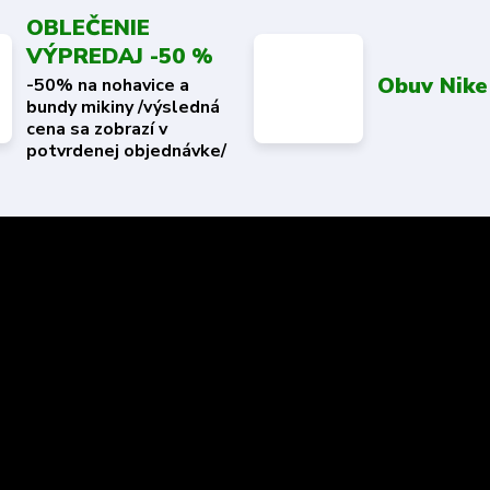
OBLEČENIE
VÝPREDAJ -50 %
Obuv Nike
-50% na nohavice a
bundy mikiny /výsledná
cena sa zobrazí v
potvrdenej objednávke/