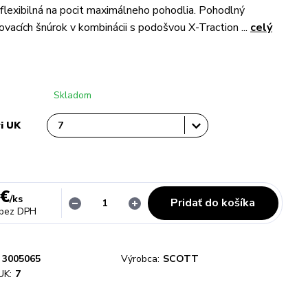
flexibilná na pocit maximálneho pohodlia. Pohodlný
vacích šnúrok v kombinácii s podošvou X-Traction ...
celý
Skladom
vi UK
 €
/
ks
Pridať do košíka
bez DPH
3005065
Výrobca:
SCOTT
UK:
7