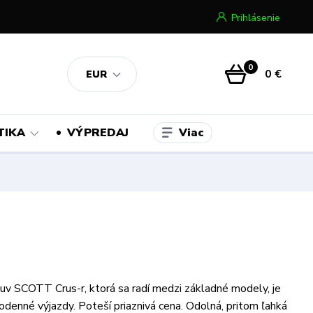
Prihlásenie
0
0 €
EUR
Viac
TIKA
VÝPREDAJ
buv SCOTT Crus-r, ktorá sa radí medzi základné modely, je
odenné výjazdy. Poteší priaznivá cena. Odolná, pritom ľahká