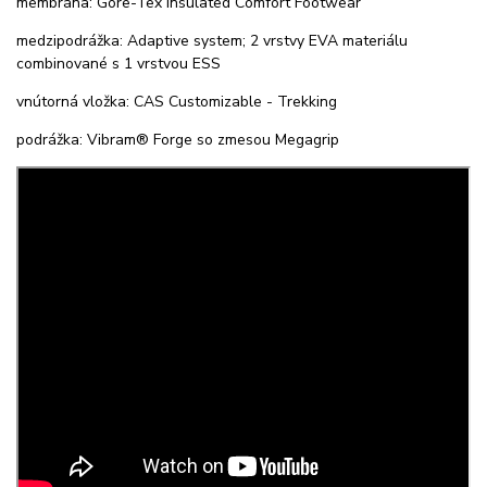
membrána: Gore-Tex Insulated Comfort Footwear
medzipodrážka: Adaptive system; 2 vrstvy EVA materiálu
combinované s 1 vrstvou ESS
vnútorná vložka: CAS Customizable - Trekking
podrážka: Vibram® Forge so zmesou Megagrip