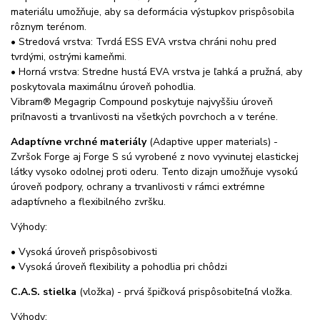
materiálu umožňuje, aby sa deformácia výstupkov prispôsobila
rôznym terénom.
• Stredová vrstva: Tvrdá ESS EVA vrstva chráni nohu pred
tvrdými, ostrými kameňmi.
• Horná vrstva: Stredne hustá EVA vrstva je ľahká a pružná, aby
poskytovala maximálnu úroveň pohodlia.
Vibram® Megagrip Compound poskytuje najvyššiu úroveň
priľnavosti a trvanlivosti na všetkých povrchoch a v teréne.
Adaptívne vrchné materiály
(Adaptive upper materials) -
Zvršok Forge aj Forge S sú vyrobené z novo vyvinutej elastickej
látky vysoko odolnej proti oderu. Tento dizajn umožňuje vysokú
úroveň podpory, ochrany a trvanlivosti v rámci extrémne
adaptívneho a flexibilného zvršku.
Výhody:
• Vysoká úroveň prispôsobivosti
• Vysoká úroveň flexibility a pohodlia pri chôdzi
C.A.S. stielka
(vložka) - prvá špičková prispôsobiteľná vložka.
Výhody: