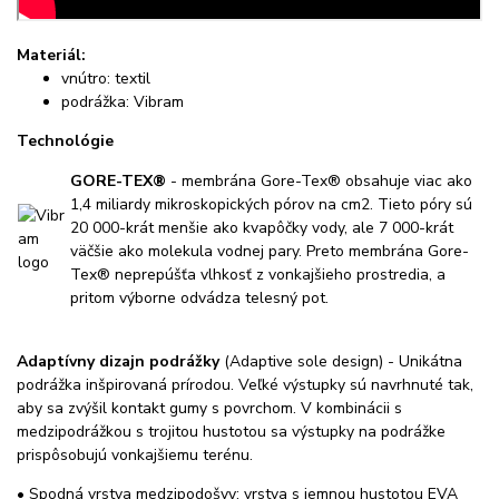
Materiál:
vnútro: textil
podrážka: Vibram
Technológie
GORE-TEX®
- membrána Gore-Tex® obsahuje viac ako
1,4 miliardy mikroskopických pórov na cm2. Tieto póry sú
20 000-krát menšie ako kvapôčky vody, ale 7 000-krát
väčšie ako molekula vodnej pary. Preto membrána Gore-
Tex® neprepúšťa vlhkosť z vonkajšieho prostredia, a
pritom výborne odvádza telesný pot.
Adaptívny dizajn podrážky
(Adaptive sole design) - Unikátna
podrážka inšpirovaná prírodou. Veľké výstupky sú navrhnuté tak,
aby sa zvýšil kontakt gumy s povrchom. V kombinácii s
medzipodrážkou s trojitou hustotou sa výstupky na podrážke
prispôsobujú vonkajšiemu terénu.
• Spodná vrstva medzipodošvy: vrstva s jemnou hustotou EVA