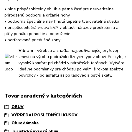
• plne prispôsobiteľný oblúk a pätná časť pre neuveriteľne
prirodzenú podporu a držanie nohy
• podporná špeciálne navrhnutá tepelne tvarovateľná stielka
• prispôsobiteľná vrstva EVA v oblasti nárazov predkolenia a
päty ponúka pohodlie a odpruženie
• perforované priedušné zóny
Vibram
- výrobca a značka najpoužívanejšej pryžovej
zmesi na výrobu podrážok rôznych typov obuvi. Poskytuje
vysoký komfort pri chôdzi v náročných terénoch. Vytvára
ideálne podmienky pre chôdzu po veľmi širokom spektre
povrchov - od asfaltu až po ľadovec a ostré skaly.
Tovar zaradený v kategóriách
OBUV
VÝPREDAJ POSLEDNÝCH KUSOV
Obuv dámska
Turistická vysoká obuv