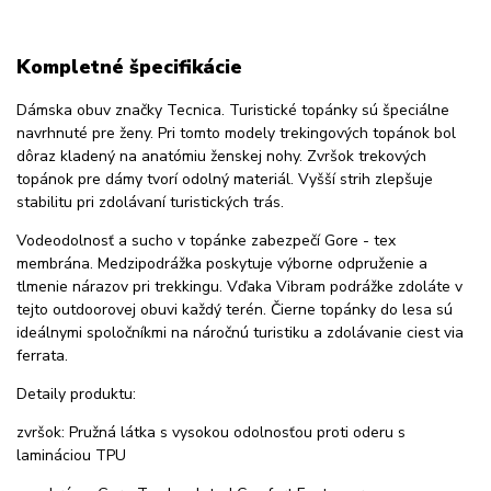
Kompletné špecifikácie
Dámska obuv značky Tecnica. Turistické topánky sú špeciálne
navrhnuté pre ženy. Pri tomto modely trekingových topánok bol
dôraz kladený na anatómiu ženskej nohy. Zvršok trekových
topánok pre dámy tvorí odolný materiál. Vyšší strih zlepšuje
stabilitu pri zdolávaní turistických trás.
Vodeodolnosť a sucho v topánke zabezpečí Gore - tex
membrána. Medzipodrážka poskytuje výborne odpruženie a
tlmenie nárazov pri trekkingu. Vďaka Vibram podrážke zdoláte v
tejto outdoorovej obuvi každý terén. Čierne topánky do lesa sú
ideálnymi spoločníkmi na náročnú turistiku a zdolávanie ciest via
ferrata.
Detaily produktu:
zvršok: Pružná látka s vysokou odolnosťou proti oderu s
lamináciou TPU