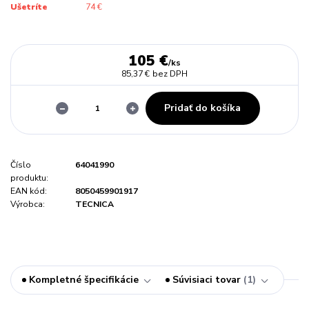
Ušetríte
74 €
105 €
/
ks
85,37 €
bez DPH
Pridať do košíka
Číslo
64041990
produktu:
EAN kód:
8050459901917
Výrobca:
TECNICA
Kompletné špecifikácie
Súvisiaci tovar
1