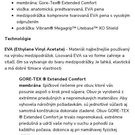
membrána: Gore-Tex® Extended Comfort
vložka: anatomická, predtvarovaná, EVA pena
medzipodrážka: kompresne tvarovaná EVA pena s vysokým
odpružením
podrážka: Vibram® Megagrip™ Litebase™ XO Shield
Technológie
EVA (Ethylene Vinyl Acetate)
- Materiál najbežnejšie používaný
na výrobu medzipodrážok. Lisovaná EVA sa vo forme zahreje a
stlačí, čím sa vytvaruje do tvaru medzipodrážky. Je ľahká, elastická
a má dobré tlmiace vlastnosti.
GORE-TEX ® Extended Comfort
membrána
: špičkové riešenie pre obuv, ktoré vás
posunie aspoň o krok pred súpera. Obuv je vyrobená z
extrémne priedušných a nepremokavých materiálov. Aby
vyhovela náročným požiadavkám, sú jednotlivé súčasti aj
samotná konštrukcia dokonale zladené. Obuv GORE-TEX
® Extended Comfort je trvalo nepremokavá, extrémne
priedušná a udrží vaše nohy v suchu a pohodlí za
každého počasia, dokonca aj pri namáhavej fyzickej