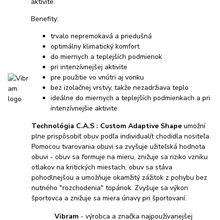
aktivite.
Benefity:
trvalo nepremokavá a priedušná
optimálny klimatický komfort
do miernych a teplejších podmienok
pri intenzívnejšej aktivite
pre použitie vo vnútri aj vonku
bez izolačnej vrstvy, takže nezadržiava teplo
ideálne do miernych a teplejších podmienkach a pri
intenzívnejšie aktivite
Technológia C.A.S : Custom Adaptive Shape
umožní
plne prispôsobiť obuv podľa individualít chodidla nositeľa.
Pomocou tvarovania obuvi sa zvyšuje užiteľská hodnota
obuvi - obuv sa formuje na mieru, znižuje sa riziko vzniku
otlakov na kritických miestach, obuv sa stáva
pohodlnejšou a umožňuje okamžitý zážitok z pohybu bez
nutného "rozchodenia" topánok. Zvyšuje sa výkon
športovca a znižuje sa miera únavy pri športovaní.
Vibram
- výrobca a značka najpoužívanejšej