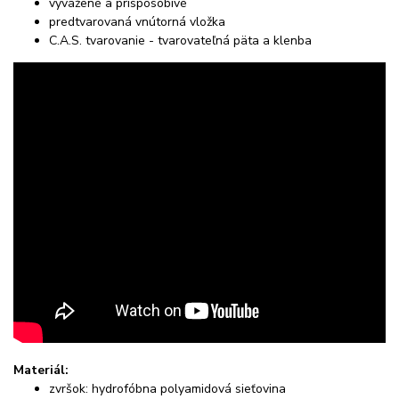
vyvážené a prispôsobivé
predtvarovaná vnútorná vložka
C.A.S. tvarovanie - tvarovateľná päta a klenba
Materiál:
zvršok: hydrofóbna polyamidová sieťovina