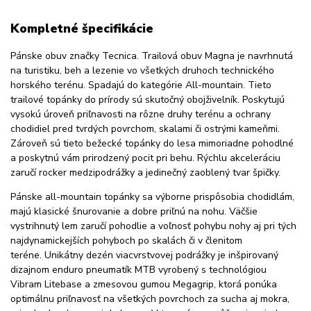
Kompletné špecifikácie
Pánske obuv značky Tecnica. Trailová obuv Magna je navrhnutá
na turistiku, beh a lezenie vo všetkých druhoch technického
horského terénu. Spadajú do kategórie All-mountain. Tieto
trailové topánky do prírody sú skutočný obojživelník. Poskytujú
vysokú úroveň priľnavosti na rôzne druhy terénu a ochrany
chodidiel pred tvrdých povrchom, skalami či ostrými kameňmi.
Zároveň sú tieto bežecké topánky do lesa mimoriadne pohodlné
a poskytnú vám prirodzený pocit pri behu. Rýchlu akceleráciu
zaručí rocker medzipodrážky a jedinečný zaoblený tvar špičky.
Pánske all-mountain topánky sa výborne prispôsobia chodidlám,
majú klasické šnurovanie a dobre priľnú na nohu. Väčšie
vystrihnutý lem zaručí pohodlie a voľnosť pohybu nohy aj pri tých
najdynamickejších pohyboch po skalách či v členitom
teréne. Unikátny dezén viacvrstvovej podrážky je inšpirovaný
dizajnom enduro pneumatík MTB vyrobený s technológiou
Vibram Litebase a zmesovou gumou Megagrip, ktorá ponúka
optimálnu priľnavosť na všetkých povrchoch za sucha aj mokra,