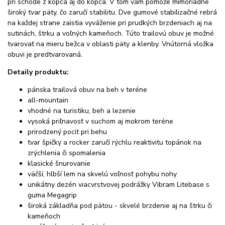
pri schode z kopca aj do kopca. V tom vám pomôže mimoriadne
široký tvar päty, čo zaručí stabilitu. Dve gumové stabilizačné rebrá
na každej strane zaistia vyváženie pri prudkých brzdeniach aj na
sutinách, štrku a voľných kameňoch. Túto trailovú obuv je možné
tvarovať na mieru bežca v oblasti päty a klenby. Vnútorná vložka
obuvi je predtvarovaná.
Detaily produktu:
pánska trailová obuv na beh v teréne
all-mountain
vhodné na turistiku, beh a lezenie
vysoká priľnavosť v suchom aj mokrom teréne
prirodzený pocit pri behu
tvar špičky a rocker zaručí rýchlu reaktivitu topánok na
zrýchlenia či spomalenia
klasické šnurovanie
väčší, hlbší lem na skvelú voľnosť pohybu nohy
unikátny dezén viacvrstvovej podrážky Vibram Litebase s
guma Megagrip
široká základňa pod pätou - skvelé brzdenie aj na štrku či
kameňoch