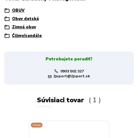
OBUV
Obuv detská
Zimná obuv
Čižmy/sandále
Potrebujete poradiť?
0903 502 327
2jsport@2jsport.sk
Súvisiaci tovar
1
Akcia