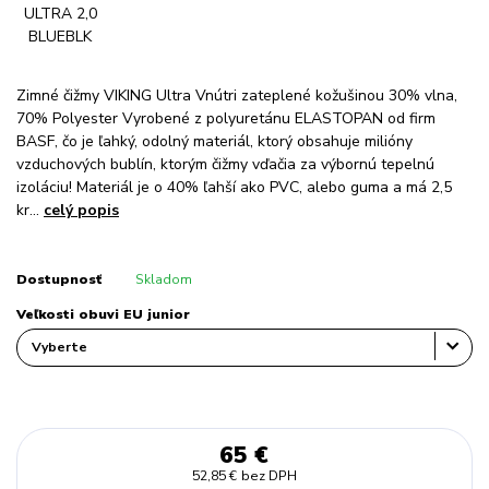
Zimné čižmy VIKING Ultra Vnútri zateplené kožušinou 30% vlna,
70% Polyester Vyrobené z polyuretánu ELASTOPAN od firm
BASF, čo je ľahký, odolný materiál, ktorý obsahuje milióny
vzduchových bublín, ktorým čižmy vďačia za výbornú tepelnú
izoláciu! Materiál je o 40% ľahší ako PVC, alebo guma a má 2,5
kr...
celý popis
Dostupnosť
Skladom
Veľkosti obuvi EU junior
65 €
52,85 €
bez DPH