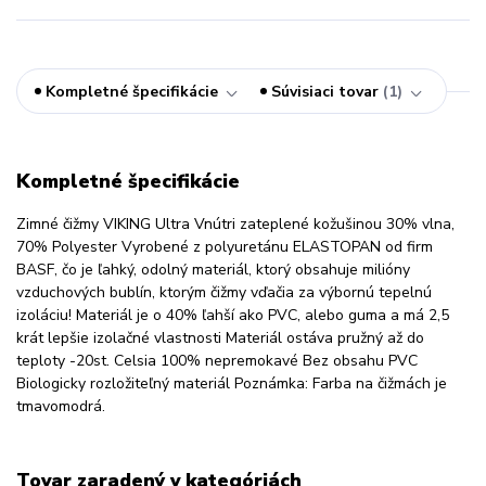
Kompletné špecifikácie
Súvisiaci tovar
1
Kompletné špecifikácie
Zimné čižmy VIKING Ultra Vnútri zateplené kožušinou 30% vlna,
70% Polyester Vyrobené z polyuretánu ELASTOPAN od firm
BASF, čo je ľahký, odolný materiál, ktorý obsahuje milióny
vzduchových bublín, ktorým čižmy vďačia za výbornú tepelnú
izoláciu! Materiál je o 40% ľahší ako PVC, alebo guma a má 2,5
krát lepšie izolačné vlastnosti Materiál ostáva pružný až do
teploty -20st. Celsia 100% nepremokavé Bez obsahu PVC
Biologicky rozložiteľný materiál Poznámka: Farba na čižmách je
tmavomodrá.
Tovar zaradený v kategóriách