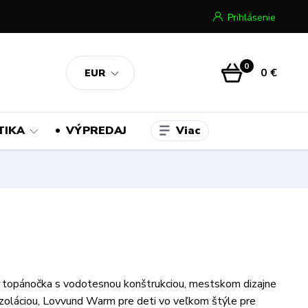
Prihlásenie
0
0 €
EUR
Viac
TIKA
VÝPREDAJ
 topánočka s vodotesnou konštrukciou, mestskom dizajne
izoláciou, Lovvund Warm pre deti vo veľkom štýle pre