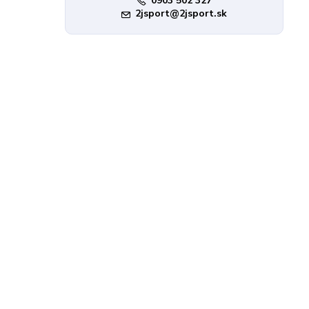
0903 502 327
2jsport@2jsport.sk