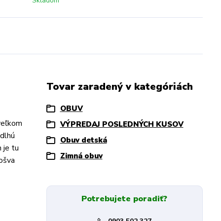
Skladom
Tovar zaradený v kategóriách
OBUV
 veľkom
VÝPREDAJ POSLEDNÝCH KUSOV
 dlhú
Obuv detská
 je tu
Zimná obuv
došva
Potrebujete poradiť?