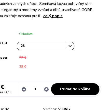
ladných zimných dňoch. Semišová kožaa polovičný strih
elegantný a moderný vzhľad a dlhú trvanlivosť. GORE-
zaisťuje ochranu proti...
celý popis
Skladom
i EU
avou
77 €
28 €
 €
Pridať do košíka
ez DPH
4182
Výrobca:
VIKING