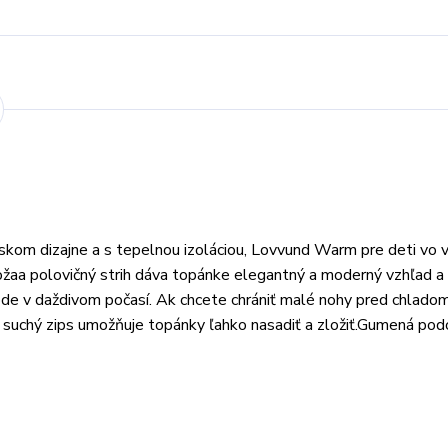
kom dizajne a s tepelnou izoláciou, Lovvund Warm pre deti vo
ožaa polovičný strih dáva topánke elegantný a moderný vzhľad a
de v daždivom počasí. Ak chcete chrániť malé nohy pred chladom
na suchý zips umožňuje topánky ľahko nasadiť a zložiť.Gumená po