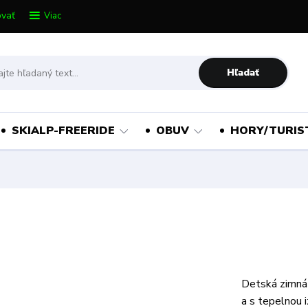
vať
Viac
Hľadať
SKIALP-FREERIDE
OBUV
HORY/TURIS
Detská zimná
a s tepelnou 