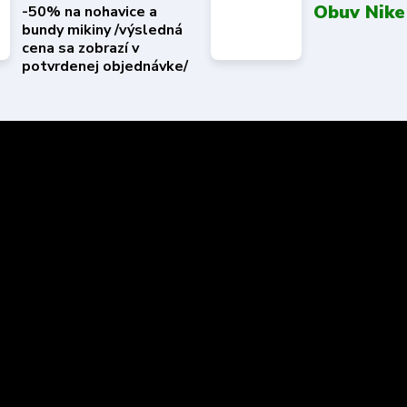
Obuv Nike
-50% na nohavice a
bundy mikiny /výsledná
cena sa zobrazí v
potvrdenej objednávke/