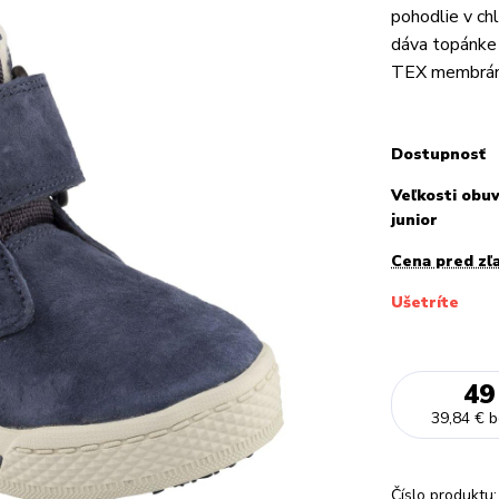
pohodlie v ch
dáva topánke 
TEX membrána 
Dostupnosť
Veľkosti obuv
junior
Cena pred zľ
Ušetríte
49
39,84 €
b
Číslo produktu: