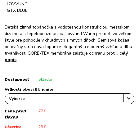
Detská zimná topánočka s vodotesnou konštrukciou, mestskom
dizajne a s tepelnou izoláciou, Lovvund Warm pre deti vo veľkom
štýle pre pohodlie v chladných zimných dňoch. Semišová kožaa
polovičný strih dáva topánke elegantný a moderný vzhľad a dlhú
trvanlivosť. GORE-TEX membrána zaisťuje ochranu proti...
celý
popis
Dostupnosť
Skladom
Veľkosti obuvi EU junior
Cena pred
77 €
zľavou
Ušetríte
28 €