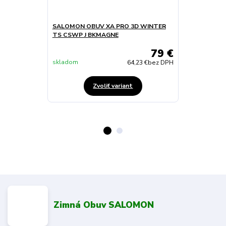
SALOMON OBUV XA PRO 3D WINTER
VIKING ČIŽMY
TS CSWP J BKMAGNE
79 €
skladom
Skladom
64,23 €
bez DPH
Zvoliť variant
Zimná Obuv SALOMON