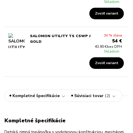
Skladom
Zvoliť variant
30 % zľava
SALOMON UTILITY TS CSWP J
54 €
GOLD
43,90 €
bez DPH
Skladom
Zvoliť variant
Kompletné špecifikácie
Súvisiaci tovar
2
Kompletné špecifikácie
Detská zimná topánočka s vodotesnou konštrukciou, mestskom