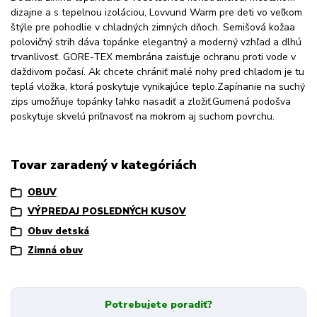
dizajne a s tepelnou izoláciou, Lovvund Warm pre deti vo veľkom
štýle pre pohodlie v chladných zimných dňoch. Semišová kožaa
polovičný strih dáva topánke elegantný a moderný vzhľad a dlhú
trvanlivosť. GORE-TEX membrána zaisťuje ochranu proti vode v
daždivom počasí. Ak chcete chrániť malé nohy pred chladom je tu
teplá vložka, ktorá poskytuje vynikajúce teplo.Zapínanie na suchý
zips umožňuje topánky ľahko nasadiť a zložiť.Gumená podošva
poskytuje skvelú priľnavosť na mokrom aj suchom povrchu.
Tovar zaradený v kategóriách
OBUV
VÝPREDAJ POSLEDNÝCH KUSOV
Obuv detská
Zimná obuv
Potrebujete poradiť?