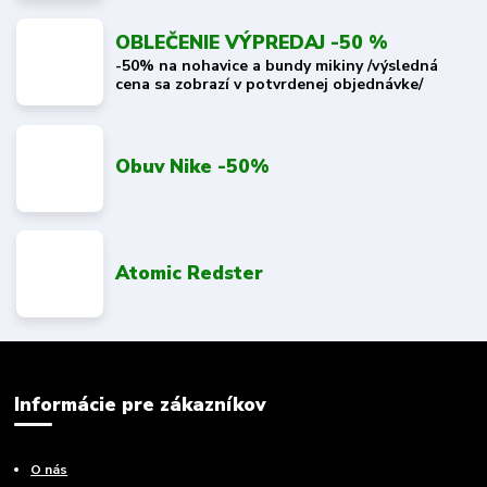
OBLEČENIE VÝPREDAJ -50 %
-50% na nohavice a bundy mikiny /výsledná
cena sa zobrazí v potvrdenej objednávke/
Obuv Nike -50%
Atomic Redster
Informácie pre zákazníkov
O nás