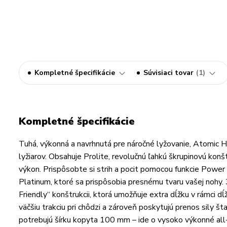
Kompletné špecifikácie
Súvisiaci tovar
1
Kompletné špecifikácie
Tuhá, výkonná a navrhnutá pre náročné lyžovanie, Atomic 
lyžiarov. Obsahuje Prolite, revolučnú ľahkú škrupinovú konš
výkon. Prispôsobte si strih a pocit pomocou funkcie Powe
Platinum, ktoré sa prispôsobia presnému tvaru vašej nohy.
Friendly“ konštrukcii, ktorá umožňuje extra dĺžku v rámci 
väčšiu trakciu pri chôdzi a zároveň poskytujú prenos sily št
potrebujú šírku kopyta 100 mm – ide o vysoko výkonné all