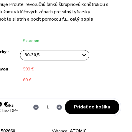
huje Prolite, revolučnú ľahkú škrupinovú konštrukciu s
tužami v kľúčových zónach pre silný lyžiarsky
obte si strih a pocit pomocou fu...
celý popis
Skladom
rky -
avou
599 €
60 €
9 €
/
ks
Pridať do košíka
€
bez DPH
502660
Výrobca:
ATOMIC