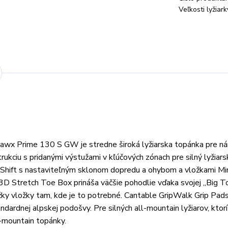
Veľkosti lyžiar
Hawx Prime 130 S GW je stredne široká lyžiarska topánka pre n
trukciu s pridanými výstužami v kľúčových zónach pre silný lyžiars
r Shift s nastaviteľným sklonom dopredu a ohybom a vložkami Mi
 3D Stretch Toe Box prináša väčšie pohodlie vďaka svojej „Big T
dĺžky vložky tam, kde je to potrebné. Cantable GripWalk Grip Pad
andardnej alpskej podošvy. Pre silných all-mountain lyžiarov, ktorí
-mountain topánky.