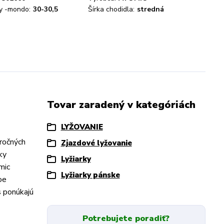
ky -mondo:
30-30,5
Šírka chodidla:
stredná
Tovar zaradený v kategóriách
LYŽOVANIE
áročných
Zjazdové lyžovanie
ky
Lyžiarky
mic
Lyžiarky pánske
oe
s ponúkajú
Potrebujete poradiť?