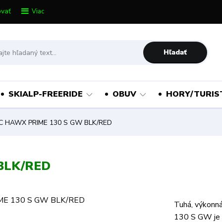
vať
Viac
Hľadať
SKIALP-FREERIDE
OBUV
HORY/TURIS
 HAWX PRIME 130 S GW BLK/RED
BLK/RED
Tuhá, výkonná
130 S GW je s