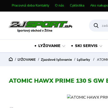
Pracovná doba Kontakty
O nás
Cyklistika
Ako nakupo
LYŽOVANIE
SKI SERVIS
LYŽOVANIE
Zjazdové lyžovanie
Lyžiarky
ATOMIC
ATOMIC HAWX PRIME 130 S GW 