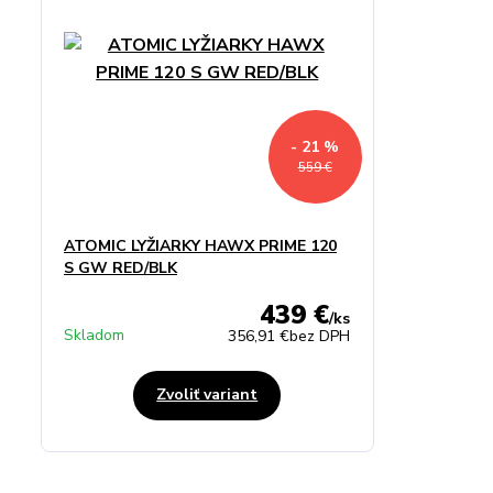
- 21 %
559 €
ATOMIC LYŽIARKY HAWX PRIME 120
S GW RED/BLK
439 €
/
ks
Skladom
356,91 €
bez DPH
Zvoliť variant