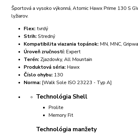
Športová a vysoko výkonná, Atomic Hawx Prime 130 S GW j
lyžiarov.
Flex:
tvrdý
Strih:
Stredný
Kompatibilita viazania topánok:
MN, MNC, Gripwa
Úroveň zručností:
Expert
Terén:
Zjazdovky, All Mountain
Produktová séria:
Hawx
Číslo ohybu:
130
Norma:
[Walk Sole ISO 23223 - Typ A]
Technológia Shell
Prolite
Memory Fit
Technológia manžety