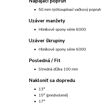
Napájací popruh
50 mm rýchloupínací vačkový popruh
Uzáver manžety
Hliníkové spony série 6000
Uzáver škrupiny
Hliníkové spony série 6000
Posledná / Fit
Stredná dĺžka 100 mm
Nakloniť sa dopredu
13°
15° (predvolené)
17°