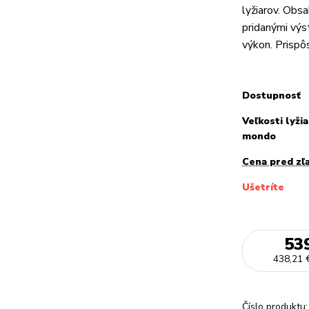
lyžiarov. Obsa
pridanými výs
výkon. Prispôs
Dostupnosť
Veľkosti lyžia
mondo
Cena pred zľ
Ušetríte
53
438,21 
Číslo produktu: