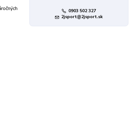
áročných
0903 502 327
2jsport@2jsport.sk