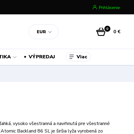
Prihlásenie
0
0 €
EUR
Viac
TIKA
VÝPREDAJ
ľahká, vysoko všestranná a navrhnutá pre všestranné
, Atomic Backland 86 SL je širšia lyža vyrobená zo