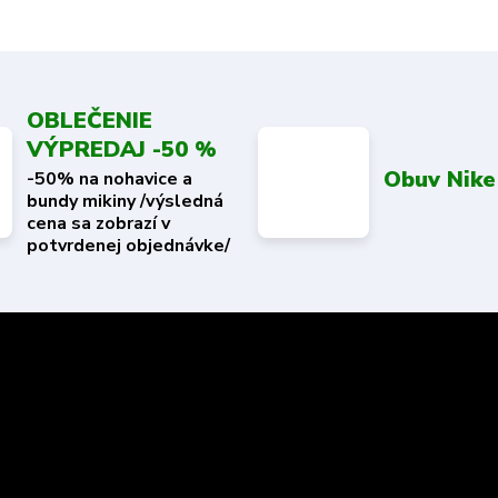
OBLEČENIE
VÝPREDAJ -50 %
Obuv Nike
-50% na nohavice a
bundy mikiny /výsledná
cena sa zobrazí v
potvrdenej objednávke/