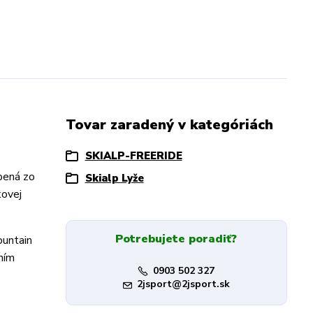
Tovar zaradený v kategóriách
SKIALP-FREERIDE
obená zo
Skialp Lyže
kovej
Potrebujete poradiť?
ountain
ním
0903 502 327
2jsport@2jsport.sk