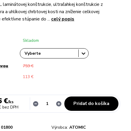
 laminátovej konštrukcie, ultraľahkej konštrukcie z
a a uhlíkovej chrbtovej kosti na zníženie celkovej
 efektívne stúpanie do ...
celý popis
Skladom
avou
759 €
113 €
6 €
/
ks
Pridať do košíka
€
bez DPH
01800
Výrobca:
ATOMIC