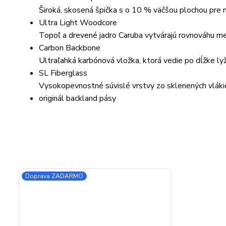
Široká, skosená špička s o 10 % väčšou plochou pre 
Ultra Light Woodcore
Topoľ a drevené jadro Caruba vytvárajú rovnováhu 
Carbon Backbone
Ultraľahká karbónová vložka, ktorá vedie po dĺžke lyž
SL Fiberglass
Vysokopevnostné súvislé vrstvy zo sklenených vlákien
originál backland pásy
Doprava ZADARMO