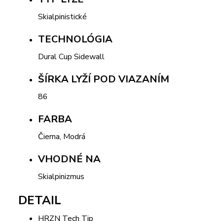
Skialpinistické
TECHNOLÓGIA
Dural Cup Sidewall
ŠÍRKA LYŽÍ POD VIAZANÍM
86
FARBA
Čierna, Modrá
VHODNÉ NA
Skialpinizmus
DETAIL
HRZN Tech Tip