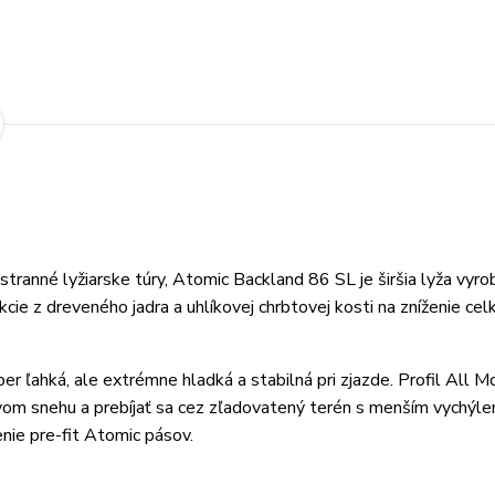
tranné lyžiarske túry, Atomic Backland 86 SL je širšia lyža vyr
cie z dreveného jadra a uhlíkovej chrbtovej kosti na zníženie cel
er ľahká, ale extrémne hladká a stabilná pri zjazde. Profil All M
vom snehu a prebíjať sa cez zľadovatený terén s menším vychýle
nie pre-fit Atomic pásov.