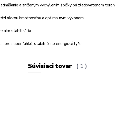
nadnášanie a zníženým vychýlením špičky pri zľadovatenom teré
medzi nízkou hmotnosťou a optimálnym výkonom
e ako stabilizácia
 pre super ľahké, stabilné, no energické lyže
Súvisiaci tovar
1