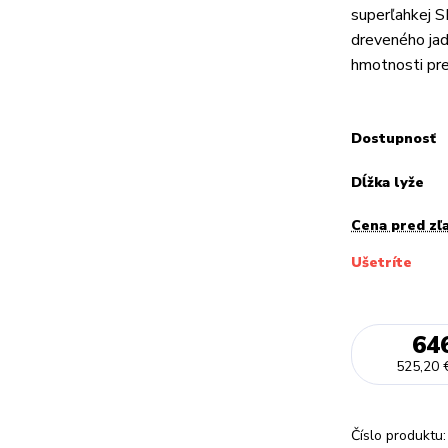
superľahkej SL
dreveného jadr
hmotnosti pre
Dostupnosť
Dĺžka lyže
Cena pred zľ
Ušetríte
64
525,20 
Číslo produktu: