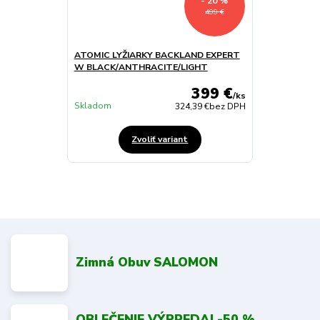
- 20 %
499 €
ATOMIC LYŽIARKY BACKLAND EXPERT
W BLACK/ANTHRACITE/LIGHT
399 €
/
ks
Skladom
324,39 €
bez DPH
Zvoliť variant
Zimná Obuv SALOMON
OBLEČENIE VÝPREDAJ -50 %