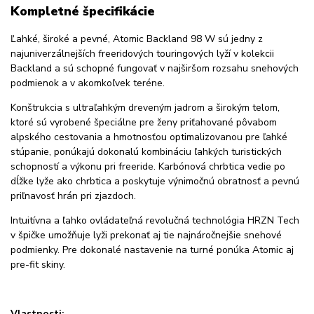
Kompletné špecifikácie
Ľahké, široké a pevné, Atomic Backland 98 W sú jedny z
najuniverzálnejších freeridových touringových lyží v kolekcii
Backland a sú schopné fungovať v najširšom rozsahu snehových
podmienok a v akomkoľvek teréne.
Konštrukcia s ultraľahkým dreveným jadrom a širokým telom,
ktoré sú vyrobené špeciálne pre ženy priťahované pôvabom
alpského cestovania a hmotnosťou optimalizovanou pre ľahké
stúpanie, ponúkajú dokonalú kombináciu ľahkých turistických
schopností a výkonu pri freeride. Karbónová chrbtica vedie po
dĺžke lyže ako chrbtica a poskytuje výnimočnú obratnosť a pevnú
priľnavosť hrán pri zjazdoch.
Intuitívna a ľahko ovládateľná revolučná technológia HRZN Tech
v špičke umožňuje lyži prekonať aj tie najnáročnejšie snehové
podmienky. Pre dokonalé nastavenie na turné ponúka Atomic aj
pre-fit skiny.
Vlastnosti: