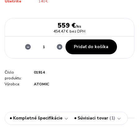
Ušetríte
140 €
559 €
/
ks
454,47 €
bez DPH
Pridať do košíka
Číslo
01914
produktu:
Výrobca:
ATOMIC
Kompletné špecifikácie
Súvisiaci tovar
1