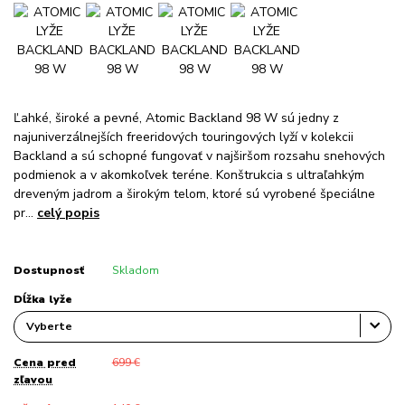
Ľahké, široké a pevné, Atomic Backland 98 W sú jedny z
najuniverzálnejších freeridových touringových lyží v kolekcii
Backland a sú schopné fungovať v najširšom rozsahu snehových
podmienok a v akomkoľvek teréne. Konštrukcia s ultraľahkým
dreveným jadrom a širokým telom, ktoré sú vyrobené špeciálne
pr...
celý popis
Dostupnosť
Skladom
Dĺžka lyže
Cena pred
699 €
zľavou