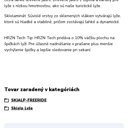
lyže s nízkou hmotnosťou, ako sú naše turistické lyže.
Sklolaminát: Súvislé vrstvy zo sklenených vlákien vytvárajú lyže,
ktoré sú hladké a stabilné, pričom zostávajú ľahké a dynamické.
HRZN Tech Tip: HRZN Tech pridáva o 10% väčšiu plochu na
špičkách lyží. Pre úžasné nadnášanie v prašane plus menšie
vychýlenie špičky a lepšie sledovanie pri sekaní.
Tovar zaradený v kategóriách
SKIALP-FREERIDE
Skialp Lyže