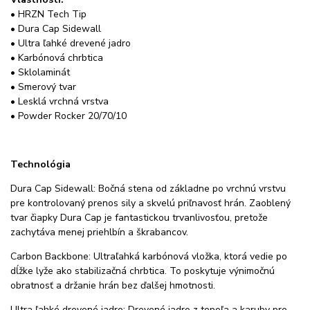
• HRZN Tech Tip
• Dura Cap Sidewall
• Ultra ľahké drevené jadro
• Karbónová chrbtica
• Sklolaminát
• Smerový tvar
• Lesklá vrchná vrstva
• Powder Rocker 20/70/10
Technológia
Dura Cap Sidewall: Bočná stena od základne po vrchnú vrstvu
pre kontrolovaný prenos sily a skvelú priľnavosť hrán. Zaoblený
tvar čiapky Dura Cap je fantastickou trvanlivosťou, pretože
zachytáva menej priehlbín a škrabancov.
Carbon Backbone: Ultraľahká karbónová vložka, ktorá vedie po
dĺžke lyže ako stabilizačná chrbtica. To poskytuje výnimočnú
obratnosť a držanie hrán bez ďalšej hmotnosti.
Ultra ľahké drevené jadro: Drevené jadro z topoľa a karuby pre