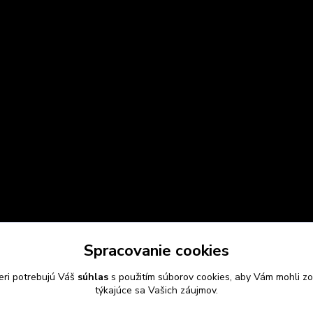
Spracovanie cookies
eri potrebujú Váš
súhlas
s použitím súborov cookies, aby Vám mohli zo
týkajúce sa Vašich záujmov.