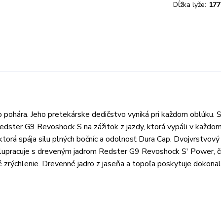
Dĺžka lyže:
177
ohára. Jeho pretekárske dedičstvo vyniká pri každom oblúku. 
dster G9 Revoshock S na zážitok z jazdy, ktorá vypáli v každo
ktorá spája silu plných bočníc a odolnosť Dura Cap. Dvojvrstvový
polupracuje s dreveným jadrom Redster G9 Revoshock S' Power, 
 zrýchlenie. Drevenné jadro z jaseňa a topoľa poskytuje dokona