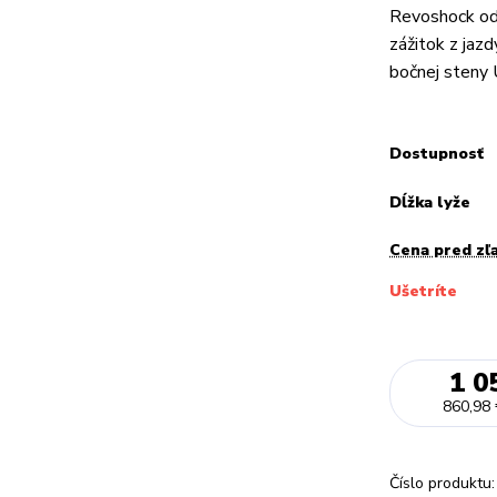
Revoshock od
zážitok z jaz
bočnej steny U
Dostupnosť
Dĺžka lyže
Cena pred zľ
Ušetríte
1 0
860,98
Číslo produktu: