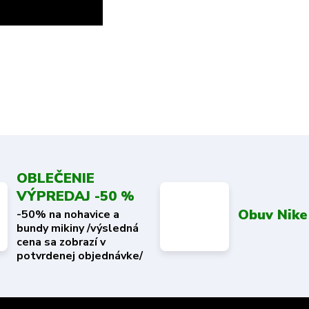
OBLEČENIE
VÝPREDAJ -50 %
Obuv Nike
-50% na nohavice a
bundy mikiny /výsledná
cena sa zobrazí v
potvrdenej objednávke/