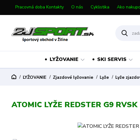
Pracovná doba Kontakty
O nás
Cyklistika
Ako nakupo
LYŽOVANIE
SKI SERVIS
LYŽOVANIE
Zjazdové lyžovanie
Lyže
Lyže zjazd
ATOMIC LYŽE REDSTER G9 RVSK 