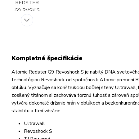
Kompletné špecifikácie
Atomic Redster G9 Revoshock S je nabitý DNA svetového p
technológiou Revoshock od spoločnosti Atomic premení Re
oblúku. Vyznačuje sa konštrukciou bočnej steny Ultrawall, 
zosilený titánom si zachováva torznú tuhosť a zároveň s
vytvára dokonalé držanie hrán v oblúkoch a bezkonkurenčné
stabilitu a tlmí vibrácie.
Ultrawall
Revoshock S