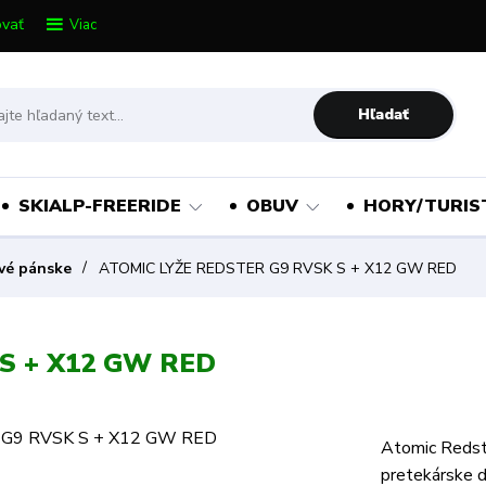
vať
Viac
Hľadať
SKIALP-FREERIDE
OBUV
HORY/TURIS
ové pánske
ATOMIC LYŽE REDSTER G9 RVSK S + X12 GW RED
S + X12 GW RED
Atomic Redst
pretekárske d