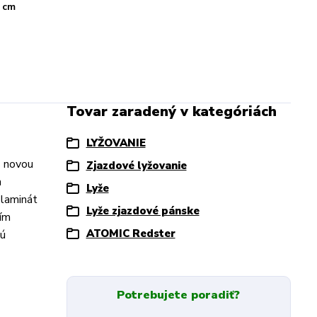
 cm
Tovar zaradený v kategóriách
LYŽOVANIE
S novou
Zjazdové lyžovanie
m
Lyže
 laminát
Lyže zjazdové pánske
čím
ATOMIC Redster
lú
Potrebujete poradiť?