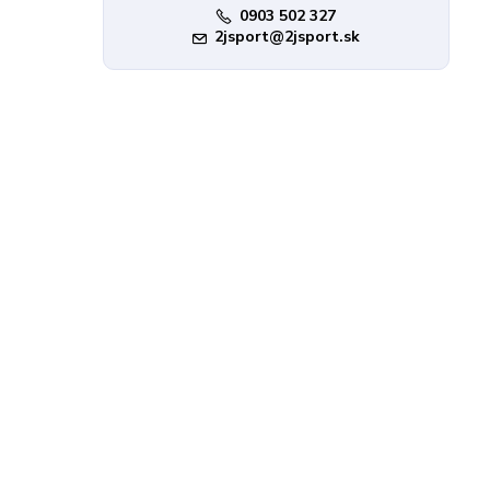
0903 502 327
2jsport@2jsport.sk