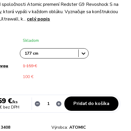
 spoločnosti Atomic premení Redster G9 Revoshock S na
dy, ktorá vypáli v každom oblúku. Vyznačuje sa konštrukciou
ltrawall, k...
celý popis
Skladom
avou
1 159 €
100 €
59 €
/
ks
Pridať do košíka
 €
bez DPH
3408
Výrobca:
ATOMIC