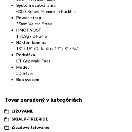
Systém uzatvárania
6000-Series Aluminium Buckles
Power strap
35mm Velcro Strap
HMOTNOSŤ
1.719g / 24-24.5
Náklon komína
13° / 15° (Default) / 17° / 3° / 54°
Podrážka
CT GripWalk Pads
Model
3D Silver
Boa system
Tovar zaradený v kategóriách
LYŽOVANIE
SKIALP-FREERIDE
Zjazdové lyžovanie