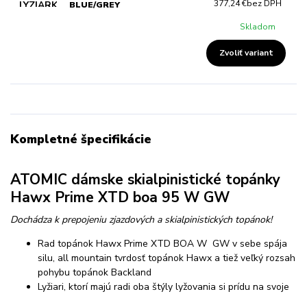
377,24 €
bez DPH
BLUE/GREY
Skladom
Zvoliť variant
Kompletné špecifikácie
ATOMIC dámske skialpinistické topánky
Hawx Prime XTD boa 95 W GW
Dochádza k prepojeniu zjazdových a skialpinistických topánok!
Rad topánok Hawx Prime XTD BOA W GW v sebe spája
silu, all mountain tvrdosť topánok Hawx a tiež veľký rozsah
pohybu topánok Backland
Lyžiari, ktorí majú radi oba štýly lyžovania si prídu na svoje