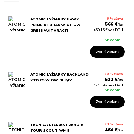
6 % zľava
ATOMIC LYŽIARKY HAWX
566 €
/
ks
PRIME XTD 115 W CT GW
460,16 €
bez DPH
GREEN/ANTHRACIT
Skladom
Zvoliť variant
10 % zľava
ATOMIC LYŽIARKY BACKLAND
522 €
/
ks
XTD 85 W GW BLK/IV
424,39 €
bez DPH
Skladom
Zvoliť variant
23 % zľava
TECNICA LYZIARKY ZERO G
464 €
/
ks
TOUR SCOUT WMN