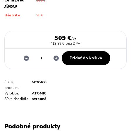
Cena pred
599 €
zľavou
Ušetríte
90 €
509 €
/
ks
413,82 €
bez DPH
Pridať do košíka
Číslo
5030400
produktu:
Výrobca:
ATOMIC
Šírka chodidla:
stredná
Podobné produkty