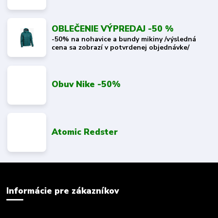
OBLEČENIE VÝPREDAJ -50 %
-50% na nohavice a bundy mikiny /výsledná
cena sa zobrazí v potvrdenej objednávke/
Obuv Nike -50%
Atomic Redster
Informácie pre zákazníkov