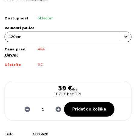
Dostupnosť
Skladom
Velkosti palice
Cena pred
45 €
zľavou
Ušetríte
6 €
39 €
/
ks
31,71 €
bez DPH
Pridať do košíka
Číslo
5005628